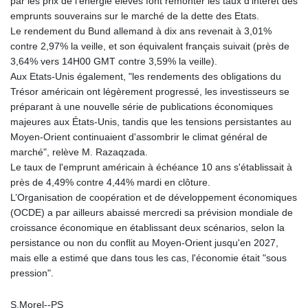
par les prix de l'énergie élevés font remonter les taux d'intérêt des
emprunts souverains sur le marché de la dette des Etats.
Le rendement du Bund allemand à dix ans revenait à 3,01%
contre 2,97% la veille, et son équivalent français suivait (près de
3,64% vers 14H00 GMT contre 3,59% la veille).
Aux Etats-Unis également, "les rendements des obligations du
Trésor américain ont légèrement progressé, les investisseurs se
préparant à une nouvelle série de publications économiques
majeures aux États-Unis, tandis que les tensions persistantes au
Moyen-Orient continuaient d'assombrir le climat général de
marché", relève M. Razaqzada.
Le taux de l'emprunt américain à échéance 10 ans s'établissait à
près de 4,49% contre 4,44% mardi en clôture.
L’Organisation de coopération et de développement économiques
(OCDE) a par ailleurs abaissé mercredi sa prévision mondiale de
croissance économique en établissant deux scénarios, selon la
persistance ou non du conflit au Moyen-Orient jusqu'en 2027,
mais elle a estimé que dans tous les cas, l'économie était "sous
pression".
S.Morel--PS