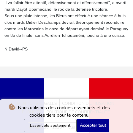
Il va falloir être attentif, défensivement et offensivement", a averti
mardi Dayot Upamecano, le roc de la défense tricolore.
Sous une pluie intense, les Bleus ont effectué une séance à huis
clos mardi. Didier Deschamps devrait théoriquement reconduire
contre les Marocains le onze de départ ayant dominé le Paraguay
en 8e de finale, sans Aurélien Tchouaméni, touché à une cuisse.
N.David--PS
MENTIONS LÉGALES
CONDITION D'UTILISATION
Nous utilisons des cookies essentiels et des
PUBLICITÉ
POLITIQUE DE CONFIDENTIALITÉ
cookies tiers pour le contenu.
Essentiels seulement
Accepter tout
© Paris Soir 2026 - Tous droits réservés