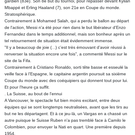
gardien (83e). Son 8e but du tournoi, pour repasser devant Kylian
Mbappé et Erling Haaland (7), son 21e en Coupe du monde.
Stratosphérique.
Contrairement à Mohamed Salah, qui a perdu le ballon au départ
de l'action, Messi n'a été pour rien dans le but libérateur d'Enzo
Fernandez dans le temps additionnel, mais son bonheur après un
tel retournement de situation était évidemment immense.
"Il y a beaucoup de joie (...) c’est très émouvant d’avoir réussi à
renverser la situation encore une fois", a commenté Messi sur le
site de la Fifa.
Contrairement à Cristiano Ronaldo, sorti tête basse et esseulé la
veille face à l'Espagne, le capitaine argentin poursuit sa sixième
Coupe du monde avec des coéquipiers qui donnent tout pour lui.
Et pour l'heure ça suffit.
. La Suisse, au bout de l'ennui
A Vancouver, le spectacle fut bien moins excitant, entre deux
équipes qui se sont longtemps neutralisées, avant que les tirs au
but ne les départagent. Et à ce jeu-là, un Vargas en a chassé un
autre puisque le Suisse Ruben n'a pas tremblé face à Camilo le
Colombien, pour envoyer la Nati en quart. Une première depuis
1954.