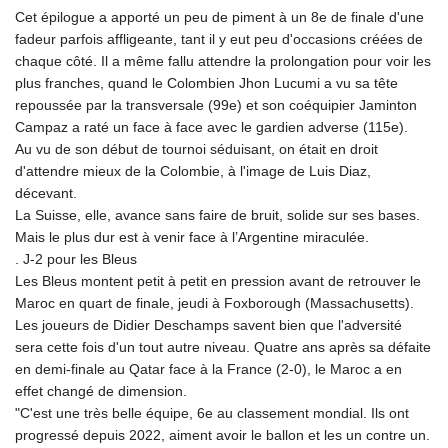
Cet épilogue a apporté un peu de piment à un 8e de finale d'une
fadeur parfois affligeante, tant il y eut peu d'occasions créées de
chaque côté. Il a même fallu attendre la prolongation pour voir les
plus franches, quand le Colombien Jhon Lucumi a vu sa tête
repoussée par la transversale (99e) et son coéquipier Jaminton
Campaz a raté un face à face avec le gardien adverse (115e).
Au vu de son début de tournoi séduisant, on était en droit
d'attendre mieux de la Colombie, à l'image de Luis Diaz,
décevant.
La Suisse, elle, avance sans faire de bruit, solide sur ses bases.
Mais le plus dur est à venir face à l’Argentine miraculée.
. J-2 pour les Bleus
Les Bleus montent petit à petit en pression avant de retrouver le
Maroc en quart de finale, jeudi à Foxborough (Massachusetts).
Les joueurs de Didier Deschamps savent bien que l'adversité
sera cette fois d'un tout autre niveau. Quatre ans après sa défaite
en demi-finale au Qatar face à la France (2-0), le Maroc a en
effet changé de dimension.
"C'est une très belle équipe, 6e au classement mondial. Ils ont
progressé depuis 2022, aiment avoir le ballon et les un contre un.