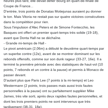
heures plus tard, elle devait défier Bourg en quart-de-finale de
Coupe de France...
D'entrée, trois points de Donatas Motiejunas auraient pu donner
le ton. Mais Vitoria ne restait pas sur quatre victoires consécutives
dans la compétition pour rien.
Sous l'impulsion d'Alec Peters et de Simone Fontecchio, les
Basques ont offert un premier quart-temps très solide (19-18),
avant que Donta Hall ne se déchaîne.
- Grande mi-temps de Hall -
Le pivot américain (2,06m) a débuté le deuxième quart-temps par
un superbe contre (12e), avant de se montrer dominant sur les
rebonds offensifs, comme sur son dunk rageur (33-27, 16e). Il a
terminé la première période avec des statistiques de haut-vol (10
points, 7 rebonds et un contre à la pause) et permis à Monaco de
passer devant.
D'autant plus que Paris Lee (7 points à la mi-temps) et Leo
Westermann (2 points, trois passes mais aussi trois fautes
personnelles à la pause) ont su parfaitement suppléer Mike
James, très vite sorti, après deux rapides fautes personnelles, et
dont les trois premiers points ne sont intervenus que très
tardivement (38-31, 18e).