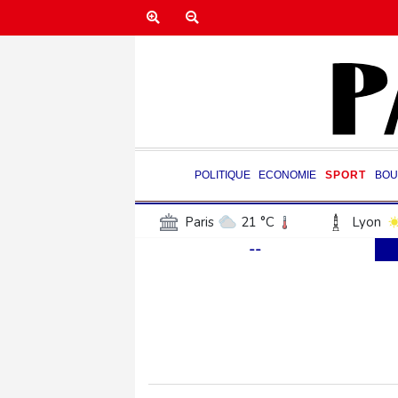
POLITIQUE
ECONOMIE
SPORT
BOU
Paris
21 °C
Lyon
--
Luxembourg
22 °C
Jersey
19 °C
Burki
Senegal
28 °C
Tog
Madagascar
24 °C
Bruxelles
22 °C
Va