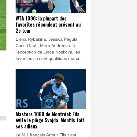
WTA 1000: la plupart des
favorites répondent présent au
2e tour
Elena Rybakina, Jessica Pegula,
Coco Gauff, Mirra Andreeva: à
l'exception de Linda Noskova, les
favorites se sont qualifiées mercredi
plus ou moins facilement pour les
seizièmes de finale du WTA 1000
de Toronto.
Masters 1000 de Montréal: Fils
évite le piège Svajda, Monfils fait
ses adieux
Le N.1 français Arthur Fils s'est