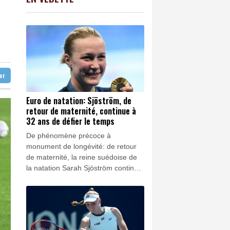
C
-0.41%
1416.23
€
ne cérémonie pour la liberté de la presse
K
2.08%
4302.47
€
trent chez eux
0.44%
4330.74
€
our Ormuz
ter
Euro de natation: Sjöström, de
retour de maternité, continue à
32 ans de défier le temps
De phénomène précoce à
monument de longévité: de retour
de maternité, la reine suédoise de
la natation Sarah Sjöström continue
à près de 33 ans de défier le temps
aux Championnats d'Europe de
Paris, avec dans le viseur les JO de
Los Angeles dans deux ans.