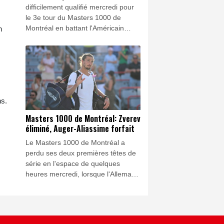
difficilement qualifié mercredi pour
le 3e tour du Masters 1000 de
Montréal en battant l'Américain
n
Zachary Svajda 6-4, 3-6, 6-1, tandis
que Gaël Monfils a fait ses adieux
au tournoi canadien après sa
défaite contre Learner Tien.
ns.
Masters 1000 de Montréal: Zverev
éliminé, Auger-Aliassime forfait
Le Masters 1000 de Montréal a
perdu ses deux premières têtes de
série en l'espace de quelques
heures mercredi, lorsque l'Allemand
Alexander Zverev et le Canadien
Félix Auger-Aliassime ont tous deux
quitté le tableau.