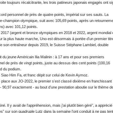
oite toujours récalcitrante, les trois patineurs japonais engagés ont s
ord personnel de près de quatre points, impérial sur ses sauts. La
e-champion olympique, suit avec 105,69 points, après un retournem
ns) avec 101,12 points.
 2017 (argent et bronze olympiques en 2018 et 2022, argent mondial 
 la plus haute marche, Uno est désormais à portée d'un premier titr
 de son entraîneur depuis 2019, le Suisse Stéphane Lambiel, double
t du jeune Américain Ilia Malinin : à 17 ans et pour ses premiers
nnel de près de vingt points, juste au dessus des cent points (100,16
ed du podium.
 Siao Him Fa, et franc dépit sur celui de Kevin Aymoz.
place aux JO-2022, le premier s'est classé dixième en franchissant
s - 90,97 exactement - au bout d'une prestation aboutie sur le thème d
tiné. Il y avait de l'appréhension, mais j'ai plutôt bien géré", a apprécié
" sur son quadruple Lutz dans la semaine l'ont conduit à ne pas ten