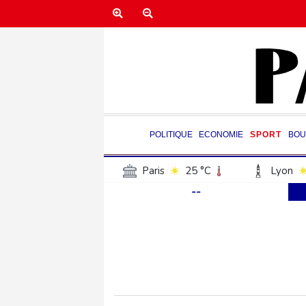
POLITIQUE
ECONOMIE
SPORT
BOU
Paris
25 °C
Lyon
--
Luxembourg
22 °C
Jersey
20 °C
Burki
Senegal
26 °C
Tog
Madagascar
23 °C
Bruxelles
22 °C
Va