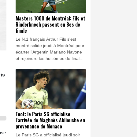
Masters 1000 de Montréal: Fils et
Rinderknech passent en 8es de
finale
Le N.1 français Arthur Fils s'est
montré solide jeudi à Montréal pour
écarter l'Argentin Mariano Navone
et rejoindre les huitièmes de finale
du Masters 1000 du Canada, tout
comme Arthur Rinderknech qui a
is
profité de l'abandon de l'Américain
Frances Tiafoe.
Foot: le Paris SG officialise
l'arrivée de Maghnès Akliouche en
provenance de Monaco
use
Le Paris SG a officialisé jeudi soir