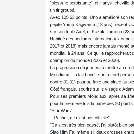
"blessure persistante", ni Hanyu, cheville dr
un tir groupé.
Avec 109,63 points, Uno a amélioré son rec
pépite Yuma Kagiyama (18 ans), récent vic
sur son triple Axel, et Kazuki Tomono (23 a
Habitué des podiums internationaux depuis
2017 et 2018) mais encore jamais monté sur
mondial, à 24 ans. Ce qui le rapprocherait
champion du monde (2005 et 2006).
La progression du jour est à mettre au crédi
Mondiaux, il a fait bondir son record perso
contre 81,31) pour se faire une place au pi
Côté français, sourire sur le visage d'Adam
Pour ses premiers Mondiaux, après sa 14e 
pour la première fois la barre des 90 point
"Star Wars".
- "Patiner, ce n'est pas difficile" -
"Ca s'est très bien passé, j'ai plutôt bien pa
Siao Him Fa, même si "deux grosses chutes