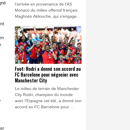
igné
l'arrivée en provenance de l'AS
Monaco du milieu offensif français
Maghnès Akliouche, qui s'engage
avec le club de la capitale jusqu'en
ent
2031.
en
e
Foot: Rodri a donné son accord au
FC Barcelone pour négocier avec
Manchester City
Le milieu de terrain de Manchester
City Rodri, champion du monde
e
avec l'Espagne cet été, a donné son
accord au FC Barcelone pour
négocier un potentiel transfert, a
affirmé jeudi à l'AFP une source au
sein du club catalan.
ter