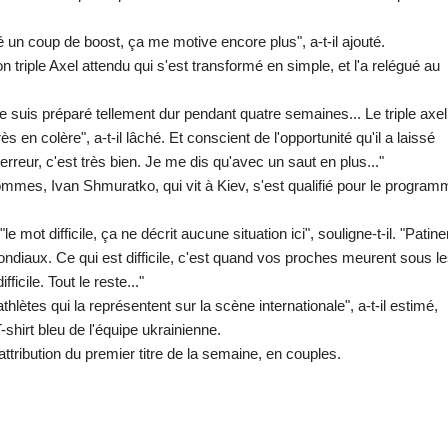
é un coup de boost, ça me motive encore plus", a-t-il ajouté.
on triple Axel attendu qui s'est transformé en simple, et l'a relégué au
 me suis préparé tellement dur pendant quatre semaines... Le triple axel,
ès en colère", a-t-il lâché. Et conscient de l'opportunité qu'il a laissé
erreur, c'est très bien. Je me dis qu'avec un saut en plus..."
mmes, Ivan Shmuratko, qui vit à Kiev, s'est qualifié pour le program
"le mot difficile, ça ne décrit aucune situation ici", souligne-t-il. "Patine
 Mondiaux. Ce qui est difficile, c'est quand vos proches meurent sous l
ficile. Tout le reste..."
thlètes qui la représentent sur la scène internationale", a-t-il estimé,
-shirt bleu de l'équipe ukrainienne.
attribution du premier titre de la semaine, en couples.