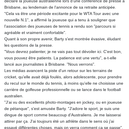
déclaré la joueuse australienne lors d'une conférence de presse à
Brisbane, au lendemain de l'annonce de sa retraite anticipée.
"Cela va être une période excitante pour le WTA Tour avec une
nouvelle N.1", a affirmé la joueuse qui a tenu à souligner que
l'association des joueuses de tennis a rendu son "parcours si
agréable et vraiment confortable".
Quant à son propre avenir, Barty s'est montrée évasive, éludant
les questions de la presse.
"Vous devrez patienter, je ne vais pas tout dévoiler ici. C'est bon,
vous pouvez être patients. La patience est une vertu", a-t-elle
lancé aux journalistes à Brisbane. "Nous verrons".
Les médias avancent la piste d'un retour sur les terrains de
cricket, qu'elle avait déjà foulés, alors adolescente, pour prendre
du recul sur le monde du tennis, à moins qu'elle ne choisisse une
carrière de golfeuse professionnelle ou se lance dans le football
australien.
"J'ai vu des excellents photo-montages en jockey, ou en joueuse
de pétanque", s'est amusée Barty. "J'adore le sport, je suis une
dingue de sport comme beaucoup d'Australiens. Je me laisserai
attirer par ça. J'ai toujours été un athlète dans le sens où j'ai
essayé différentes choses, mais on verra comment ça se passe".