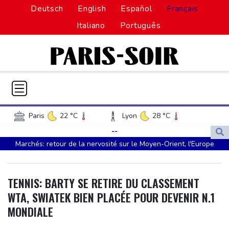
Deutsch
English
Español
Français
Italiano
Português
Paris
22 °C
Lyon
28 °C
Lille
18 °C
Monaco
27 °C
--
Marchés: retour de la nervosité sur le Moyen-Orient, l'Europe
Bordeaux
24 °C
Luxembourg
18 °C
s'offre tout de même des records
Marseille
29 °C
Brussels
17 °C
Wall Street termine en baisse, les incertitudes au Moyen-Orient
Guernsey
17 °C
Jersey
17 °C
TENNIS: BARTY SE RETIRE DU CLASSEMENT
inquiètent
Burkina Faso
32 °C
Guinea
24 °C
WTA, SWIATEK BIEN PLACÉE POUR DEVENIR N.1
L'explosion d'une bombe dans un bus fait deux morts près de
Mali
18 °C
Niger
37 °C
MONDIALE
Damas
Senegal
28 °C
Togo
24 °C