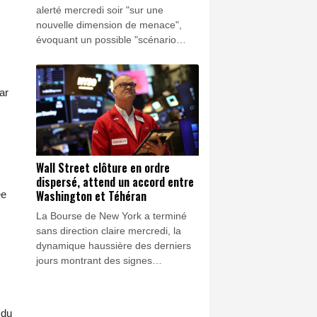
alerté mercredi soir "sur une
nouvelle dimension de menace",
évoquant un possible "scénario
d'attaque hybride" après la
découverte d'un drone explosif, à
l'aéroport de Leipzig, un hub
ar
logistique clé pour l'Otan et
l'acheminement de matériel militaire
et civil vers l'Ukraine, que Berlin
soutient activement depuis le début
de l'invasion russe.
Wall Street clôture en ordre
dispersé, attend un accord entre
Washington et Téhéran
ée
La Bourse de New York a terminé
sans direction claire mercredi, la
dynamique haussière des derniers
jours montrant des signes
d'essoufflement alors que le marché
attend un accord entre Washington
et Téhéran pour rouvrir le détroit
 du