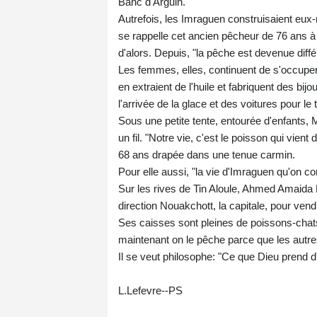
Banc d'Arguin.
Autrefois, les Imraguen construisaient eux-m
se rappelle cet ancien pêcheur de 76 ans à 
d'alors. Depuis, "la pêche est devenue différ
Les femmes, elles, continuent de s'occuper 
en extraient de l'huile et fabriquent des bi
l'arrivée de la glace et des voitures pour le 
Sous une petite tente, entourée d'enfants, 
un fil. "Notre vie, c'est le poisson qui vient
68 ans drapée dans une tenue carmin.
Pour elle aussi, "la vie d'Imraguen qu'on conn
Sur les rives de Tin Aloule, Ahmed Amaida
direction Nouakchott, la capitale, pour ve
Ses caisses sont pleines de poissons-chats
maintenant on le pêche parce que les autres
Il se veut philosophe: "Ce que Dieu prend d'
L.Lefevre--PS