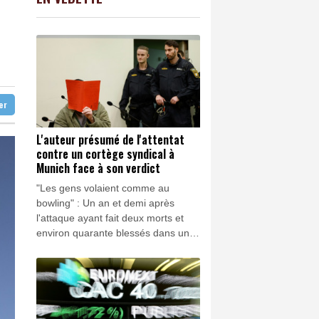
C
-0.41%
1416.23
€
s terroristes" lors de l'investiture du
K
2.08%
4302.47
€
0.17%
4311.78
€
arus
ur autant
ter
L'auteur présumé de l'attentat
contre un cortège syndical à
Munich face à son verdict
"Les gens volaient comme au
bowling" : Un an et demi après
l'attaque ayant fait deux morts et
environ quarante blessés dans un
cortège syndical dans une rue de
Munich, l'accusé, un réfugié afghan,
doit connaître jeudi son verdict.