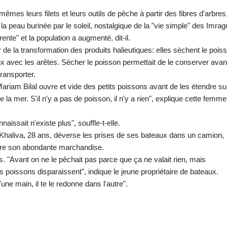
êmes leurs filets et leurs outils de pêche à partir des fibres d'arbres
la peau burinée par le soleil, nostalgique de la "vie simple" des Imra
ente" et la population a augmenté, dit-il.
de la transformation des produits halieutiques: elles sèchent le pois
joux avec les arêtes. Sécher le poisson permettait de le conserver avan
transporter.
Mariam Bilal ouvre et vide des petits poissons avant de les étendre su
 de la mer. S'il n'y a pas de poisson, il n'y a rien", explique cette femm
aissait n'existe plus", souffle-t-elle.
 Khaliva, 28 ans, déverse les prises de ses bateaux dans un camion,
ndre son abondante marchandise.
. "Avant on ne le pêchait pas parce que ça ne valait rien, mais
 poissons disparaissent", indique le jeune propriétaire de bateaux.
une main, il te le redonne dans l'autre".