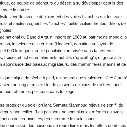
antique, ce peuple de pêcheurs du désert a su développer depuis des
 avec la nature.
'Iwik s'éveille avec le déploiement des voiles blanches sur les eaux
dits et seules voguent les "lanches", petits voiliers hérités, dit-on, de
gnoles.
parc national du Banc d'Arguin, inscrit en 1989 au patrimoine mondial p
ation, la science et la culture (Unesco), constitue un joyau de
ue 4.000 Imraguen, seule population autorisée dans la réserve.
roides et riches en éléments nutritifs ("upwelling"), et grâce à la
e en abondance des oiseaux migrateurs, des mammifères marins et de
ique unique de pêche à pied, qui se pratique seulement l'été: à mar
asière un long et mince filet de plusieurs dizaines de mètres, tandis
au pour attirer les poissons dans le piège.
se protéger du soleil brûlant, Samata Mahmoud relève de son fil de
epuis son voilier: "Les poissons ne sont plus les mêmes qu'avant",
réfaction de certaines espèces comme le mulet jaune.
lée pour laisser les poissons se reproduire, mais les effets combinés