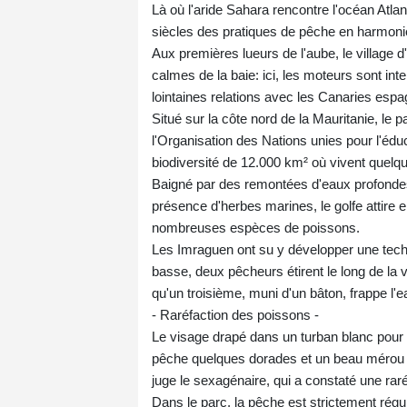
Là où l'aride Sahara rencontre l'océan Atl
siècles des pratiques de pêche en harmonie
Aux premières lueurs de l'aube, le village d
calmes de la baie: ici, les moteurs sont inter
lointaines relations avec les Canaries espa
Situé sur la côte nord de la Mauritanie, le 
l'Organisation des Nations unies pour l'éduc
biodiversité de 12.000 km² où vivent quelq
Baigné par des remontées d'eaux profondes, f
présence d'herbes marines, le golfe attir
nombreuses espèces de poissons.
Les Imraguen ont su y développer une techn
basse, deux pêcheurs étirent le long de la v
qu'un troisième, muni d'un bâton, frappe l'e
- Raréfaction des poissons -
Le visage drapé dans un turban blanc pour 
pêche quelques dorades et un beau mérou d
juge le sexagénaire, qui a constaté une ra
Dans le parc, la pêche est strictement régu