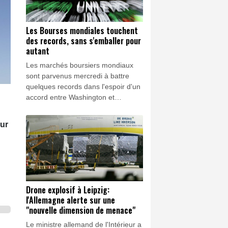
Les Bourses mondiales touchent
des records, sans s'emballer pour
autant
Les marchés boursiers mondiaux
sont parvenus mercredi à battre
quelques records dans l'espoir d'un
accord entre Washington et
Téhéran pour la réouverture du
détroit d'Ormuz, mais la dynamique
sur
haussière des derniers jours montre
des signes d'essoufflement.
Drone explosif à Leipzig:
l'Allemagne alerte sur une
"nouvelle dimension de menace"
Le ministre allemand de l'Intérieur a