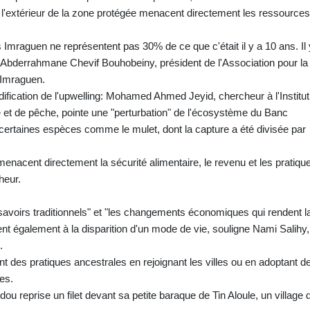
l'extérieur de la zone protégée menacent directement les ressources
Imraguen ne représentent pas 30% de ce que c'était il y a 10 ans. Il 
te Abderrahmane Chevif Bouhobeiny, président de l'Association pour la
 Imraguen.
dification de l'upwelling: Mohamed Ahmed Jeyid, chercheur à l'Institut
et de pêche, pointe une "perturbation" de l'écosystème du Banc
certaines espèces comme le mulet, dont la capture a été divisée par
enacent directement la sécurité alimentaire, le revenu et les pratiqu
heur.
 savoirs traditionnels" et "les changements économiques qui rendent l
ent également à la disparition d'un mode de vie, souligne Nami Salihy,
.
des pratiques ancestrales en rejoignant les villes ou en adoptant d
es.
reprise un filet devant sa petite baraque de Tin Aloule, un village 