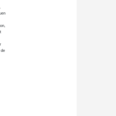
,
guen
son,
t
r
e de