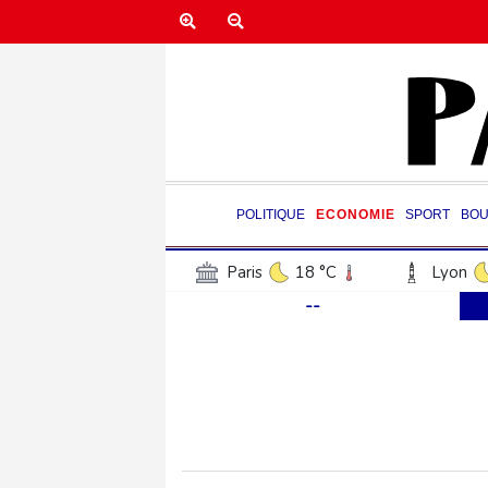
POLITIQUE
ECONOMIE
SPORT
BOU
Paris
18 °C
Lyon
--
Luxembourg
13 °C
Jersey
14 °C
Burki
Senegal
23 °C
Tog
Madagascar
11 °C
Bruxelles
15 °C
Va