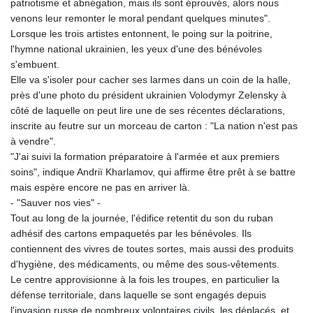
patriotisme et abnégation, mais ils sont éprouvés, alors nous
venons leur remonter le moral pendant quelques minutes".
Lorsque les trois artistes entonnent, le poing sur la poitrine,
l'hymne national ukrainien, les yeux d'une des bénévoles
s'embuent.
Elle va s'isoler pour cacher ses larmes dans un coin de la halle,
près d'une photo du président ukrainien Volodymyr Zelensky à
côté de laquelle on peut lire une de ses récentes déclarations,
inscrite au feutre sur un morceau de carton : "La nation n'est pas
à vendre".
"J'ai suivi la formation préparatoire à l'armée et aux premiers
soins", indique Andriï Kharlamov, qui affirme être prêt à se battre
mais espère encore ne pas en arriver là.
- "Sauver nos vies" -
Tout au long de la journée, l'édifice retentit du son du ruban
adhésif des cartons empaquetés par les bénévoles. Ils
contiennent des vivres de toutes sortes, mais aussi des produits
d'hygiène, des médicaments, ou même des sous-vêtements.
Le centre approvisionne à la fois les troupes, en particulier la
défense territoriale, dans laquelle se sont engagés depuis
l'invasion russe de nombreux volontaires civils, les déplacés, et