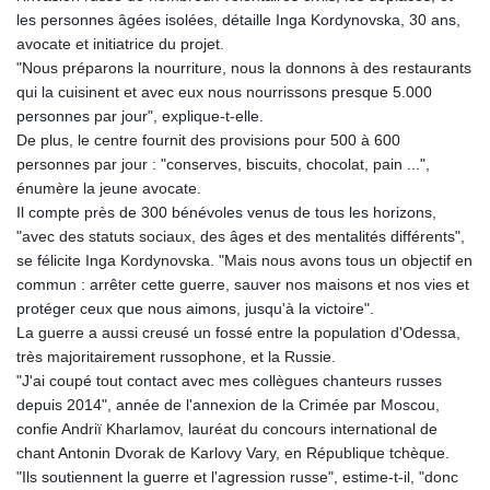
les personnes âgées isolées, détaille Inga Kordynovska, 30 ans,
avocate et initiatrice du projet.
"Nous préparons la nourriture, nous la donnons à des restaurants
qui la cuisinent et avec eux nous nourrissons presque 5.000
personnes par jour", explique-t-elle.
De plus, le centre fournit des provisions pour 500 à 600
personnes par jour : "conserves, biscuits, chocolat, pain ...",
énumère la jeune avocate.
Il compte près de 300 bénévoles venus de tous les horizons,
"avec des statuts sociaux, des âges et des mentalités différents",
se félicite Inga Kordynovska. "Mais nous avons tous un objectif en
commun : arrêter cette guerre, sauver nos maisons et nos vies et
protéger ceux que nous aimons, jusqu'à la victoire".
La guerre a aussi creusé un fossé entre la population d'Odessa,
très majoritairement russophone, et la Russie.
"J'ai coupé tout contact avec mes collègues chanteurs russes
depuis 2014", année de l'annexion de la Crimée par Moscou,
confie Andriï Kharlamov, lauréat du concours international de
chant Antonin Dvorak de Karlovy Vary, en République tchèque.
"Ils soutiennent la guerre et l'agression russe", estime-t-il, "donc