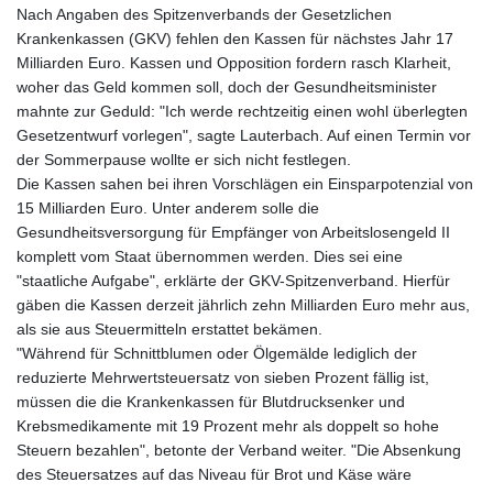
Nach Angaben des Spitzenverbands der Gesetzlichen
Krankenkassen (GKV) fehlen den Kassen für nächstes Jahr 17
Milliarden Euro. Kassen und Opposition fordern rasch Klarheit,
woher das Geld kommen soll, doch der Gesundheitsminister
mahnte zur Geduld: "Ich werde rechtzeitig einen wohl überlegten
Gesetzentwurf vorlegen", sagte Lauterbach. Auf einen Termin vor
der Sommerpause wollte er sich nicht festlegen.
Die Kassen sahen bei ihren Vorschlägen ein Einsparpotenzial von
15 Milliarden Euro. Unter anderem solle die
Gesundheitsversorgung für Empfänger von Arbeitslosengeld II
komplett vom Staat übernommen werden. Dies sei eine
"staatliche Aufgabe", erklärte der GKV-Spitzenverband. Hierfür
gäben die Kassen derzeit jährlich zehn Milliarden Euro mehr aus,
als sie aus Steuermitteln erstattet bekämen.
"Während für Schnittblumen oder Ölgemälde lediglich der
reduzierte Mehrwertsteuersatz von sieben Prozent fällig ist,
müssen die die Krankenkassen für Blutdrucksenker und
Krebsmedikamente mit 19 Prozent mehr als doppelt so hohe
Steuern bezahlen", betonte der Verband weiter. "Die Absenkung
des Steuersatzes auf das Niveau für Brot und Käse wäre