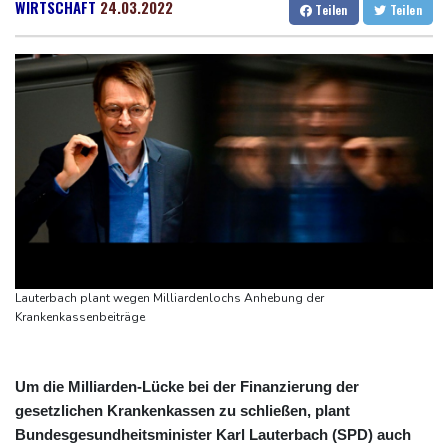
Metastasen gebildet
Dresden
22 °C
Wien
21 °C
WIRTSCHAFT
24.03.2022
Teilen
Teilen
Iran stellt harte Bedingungen für Öffnung der Straße von
Salzburg
20 °C
Hormus
Baden-Baden
18 °C
Trauerflor und Schweigeminute: Inter Miami trauert mit Messi
WTA: Sabalenka scheitert überraschend in Toronto
Zwei Bombenanschläge in Kolumbien an erstem Tag im Amt des
neuen Präsidenten Espriella
Busemann: Kein EM-Titel für Neugebauer wäre "eine
Enttäuschung"
Becker: Wer mehr will als Klassenerhalt hat "Fehler im Kopf"
Lauterbach plant wegen Milliardenlochs Anhebung der
Krankenkassenbeiträge
Um die Milliarden-Lücke bei der Finanzierung der
gesetzlichen Krankenkassen zu schließen, plant
Bundesgesundheitsminister Karl Lauterbach (SPD) auch