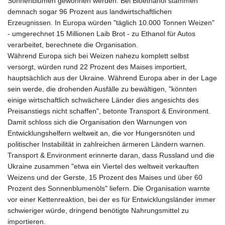
Sonnenblumen gewonnen werden. Bei Bioethanol stammen
demnach sogar 96 Prozent aus landwirtschaftlichen
Erzeugnissen. In Europa würden "täglich 10.000 Tonnen Weizen"
- umgerechnet 15 Millionen Laib Brot - zu Ethanol für Autos
verarbeitet, berechnete die Organisation.
Während Europa sich bei Weizen nahezu komplett selbst
versorgt, würden rund 22 Prozent des Maises importiert,
hauptsächlich aus der Ukraine. Während Europa aber in der Lage
sein werde, die drohenden Ausfälle zu bewältigen, "könnten
einige wirtschaftlich schwächere Länder dies angesichts des
Preisanstiegs nicht schaffen", betonte Transport & Environment.
Damit schloss sich die Organisation den Warnungen von
Entwicklungshelfern weltweit an, die vor Hungersnöten und
politischer Instabilität in zahlreichen ärmeren Ländern warnen.
Transport & Environment erinnerte daran, dass Russland und die
Ukraine zusammen "etwa ein Viertel des weltweit verkauften
Weizens und der Gerste, 15 Prozent des Maises und über 60
Prozent des Sonnenblumenöls" liefern. Die Organisation warnte
vor einer Kettenreaktion, bei der es für Entwicklungsländer immer
schwieriger würde, dringend benötigte Nahrungsmittel zu
importieren.