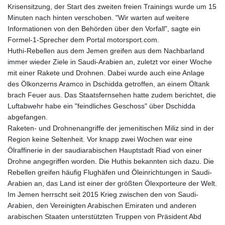
Krisensitzung, der Start des zweiten freien Trainings wurde um 15
Minuten nach hinten verschoben. "Wir warten auf weitere
Informationen von den Behörden über den Vorfall", sagte ein
Formel-1-Sprecher dem Portal motorsport.com.
Huthi-Rebellen aus dem Jemen greifen aus dem Nachbarland
immer wieder Ziele in Saudi-Arabien an, zuletzt vor einer Woche
mit einer Rakete und Drohnen. Dabei wurde auch eine Anlage
des Ölkonzerns Aramco in Dschidda getroffen, an einem Öltank
brach Feuer aus. Das Staatsfernsehen hatte zudem berichtet, die
Luftabwehr habe ein "feindliches Geschoss" über Dschidda
abgefangen.
Raketen- und Drohnenangriffe der jemenitischen Miliz sind in der
Region keine Seltenheit. Vor knapp zwei Wochen war eine
Ölraffinerie in der saudiarabischen Hauptstadt Riad von einer
Drohne angegriffen worden. Die Huthis bekannten sich dazu. Die
Rebellen greifen häufig Flughäfen und Öleinrichtungen in Saudi-
Arabien an, das Land ist einer der größten Ölexporteure der Welt.
Im Jemen herrscht seit 2015 Krieg zwischen den von Saudi-
Arabien, den Vereinigten Arabischen Emiraten und anderen
arabischen Staaten unterstützten Truppen von Präsident Abd