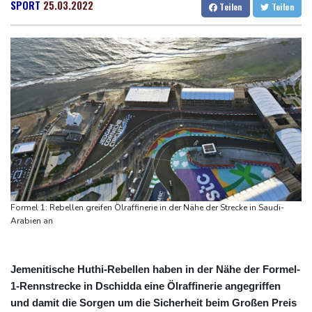
Millionen Dollar zahlen
Dresden
19 °C
Wien
23 °C
SPORT
25.03.2022
Teilen
Teilen
Argentinien: Polizei geht mit Tränengas und Gummigeschossen
Salzburg
20 °C
gegen Proteste vor
Baden-Baden
13 °C
WNBA: Toronto bleibt trotz starker Sabally in der Krise
Grindel erwartet nahendes Ende der Ära Infantino
Regierung will bei Klimaschutz vorerst nicht nachsteuern - Kritik
der Grünen
Hitze und Niedrigwasser: Städte- und Gemeindebund fordert
"nationalen Kraftakt"
Infantinos Investorenplan: FIFA-Experte fordert Aufarbeitung
Formel 1: Rebellen greifen Ölraffinerie in der Nähe der Strecke in Saudi-
Arabien an
Jemenitische Huthi-Rebellen haben in der Nähe der Formel-
1-Rennstrecke in Dschidda eine Ölraffinerie angegriffen
und damit die Sorgen um die Sicherheit beim Großen Preis