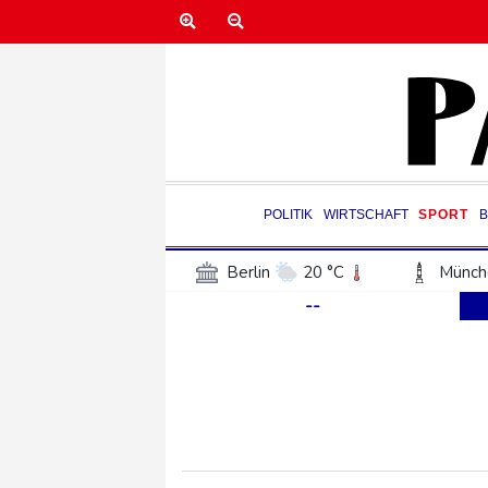
POLITIK
WIRTSCHAFT
SPORT
Berlin
20 °C
Münch
--
Frankfurt am Main
23 °C
Hannover
20 °C
Kö
Rostock
19 °C
Stut
Salzburg
24 °C
Ba