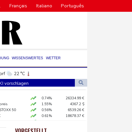
l
Français
Italiano
Português
DUNG
WISSENSWERTES
WETTER
orf
22 °C
Dortmund
20 °C
 KI vorschlagen
9 °C
Flensburg
18 °C
0.74%
26334.99
€
27 °C
ft für Lina E.
preis
1.55%
4367.2
$
 STOXX 50
0.56%
6539.26
€
X
0.61%
18678.37
€
abien eingetroffen
X
0.4%
32562
€
rdstand bei Exporten
AX
1.72%
4071.11
€
VORGESTELLT