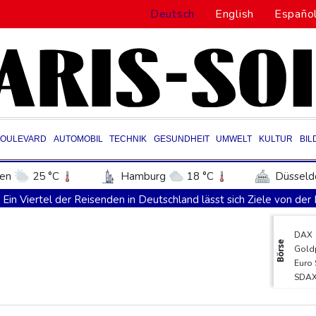
Deutsch
English
Españo
BOULEVARD
AUTOMOBIL
TECHNIK
GESUNDHEIT
UMWELT
KULTUR
BIL
en
25 °C
Hamburg
18 °C
Düsseld
Potsdam
21 °C
Leipzig
22 °C
Ein Viertel der Reisenden in Deutschland lässt sich Ziele von der
ln
21 °C
Kiel
18 °C
Bremen
1
Norwegens Fußball-Verband fordert Infantinos Rücktritt
DAX
tgart
26 °C
Dresden
24 °C
Wien
Verurteilte Linksextremistin: Bundesgerichtshof bestätigt Beugeha
Börse
Gold
den-Baden
22 °C
Verweigerter Dopingtest: NADA will Vierjahressperre für Ansah
Euro
SDA
Medien: Türkischer Präsident Erdogan zu Dreiergipfel in Saudi-Ar
MDA
Deutsche Industrieproduktion zeigt sich widerstandsfähig - Reko
TecD