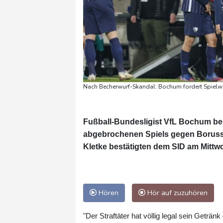
Nach Becherwurf-Skandal: Bochum fordert Spielw
Fußball-Bundesligist VfL Bochum b
abgebrochenen Spiels gegen Borussi
Kletke bestätigten dem SID am Mittw
Hören
Hör auf zuzuhören
"Der Straftäter hat völlig legal sein Geträn