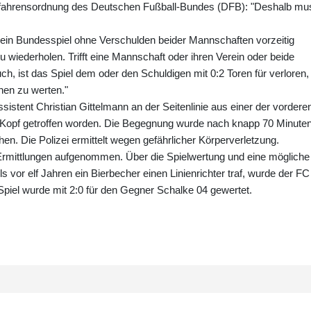
erfahrensordnung des Deutschen Fußball-Bundes (DFB): "Deshalb mu
d ein Bundesspiel ohne Verschulden beider Mannschaften vorzeitig
 wiederholen. Trifft eine Mannschaft oder ihren Verein oder beide
h, ist das Spiel dem oder den Schuldigen mit 0:2 Toren für verloren,
nen zu werten."
istent Christian Gittelmann an der Seitenlinie aus einer der vordere
 Kopf getroffen worden. Die Begegnung wurde nach knapp 70 Minute
n. Die Polizei ermittelt wegen gefährlicher Körperverletzung.
rmittlungen aufgenommen. Über die Spielwertung und eine mögliche
s vor elf Jahren ein Bierbecher einen Linienrichter traf, wurde der FC
 Spiel wurde mit 2:0 für den Gegner Schalke 04 gewertet.