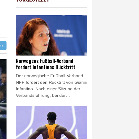
USD
0.05%
1.1531
$
hem Tief
stehen
ig getagt
ter
Norwegens Fußball-Verband
fordert Infantinos Rücktritt
Der norwegische Fußball-Verband
NFF fordert den Rücktritt von Gianni
Infantino. Nach einer Sitzung der
Verbandsführung, bei der
insbesondere die Zukunft des
umstrittenen FIFA-Chefs erörtert
wurde, sagte die NFF-Vorsitzende
Lise Klaveness auf einer
Pressekonferenz: "Wir werden den
FIFA-Präsidenten jetzt zum Rücktritt