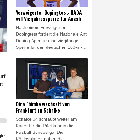
auffordern."
Verweigerter Dopingtest: NADA
will Vierjahressperre für Ansah
Nach einem verweigerten
Dopingtest fordert die Nationale Anti
Doping Agentur eine vierjährige
Sperre für den deutschen 100-m-
Rekordhalter Owen Ansah. Diesen
Sanktionsvorschlag teilte die NADA
am Freitag mit. Wird er akzeptiert,
reduziert sich die Dauer
urf
automatisch auf drei Jahre.
st
Dina Ebimbe wechselt von
Frankfurt zu Schalke
Schalke 04 schraubt weiter am
Kader für die Rückkehr in die
Fußball-Bundesliga. Die
gte
Königsblauen gaben die