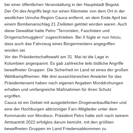
bei einer öffentlichen Veranstaltung in der Hauptstadt Bogotá.
Der Ort des Angriffs liegt nur einen Kilometer von dem Ort in der
westlichen Unruhe-Region Cauca entfernt, an dem Ende April bei
einem Bombenanschlag 21 Zivilisten getötet worden waren. Auch
diese Gewalttat hatte Petro "Terroristen, Faschisten und
Drogenschmugglern" zugeschrieben. Bei X fügte er nun hinzu,
dass auch das Fahrzeug eines Bürgermeisters angegriffen
worden sei.
Vor der Präsidentschaftswahl am 31. Mai ist die Lage in
Kolumbien angespannt. Es gab zahlreiche teils tödliche Angriffe
bewaffneter Gruppen. Die Sicherheit im Land ist eines der großen
Wahlkampfthemen. Alle drei aussichtsreichen Anwärter für das
Präsidentenamt haben nach eigenen Angaben Morddrohungen
erhalten und umfangreiche Maßnahmen für ihren Schutz
ergriffen.
Cauca ist ein Gebiet mit ausgedehnten Drogenanbauflächen und
eine der Hochburgen abtrünniger Farc-Mitglieder unter dem
Kommando von Mordisco. Präsident Petro hatte sich nach seinem
Amtsantritt 2022 erfolglos darum bemüht, mit den größten
bewaffneten Gruppen im Land Friedensabkommen zu