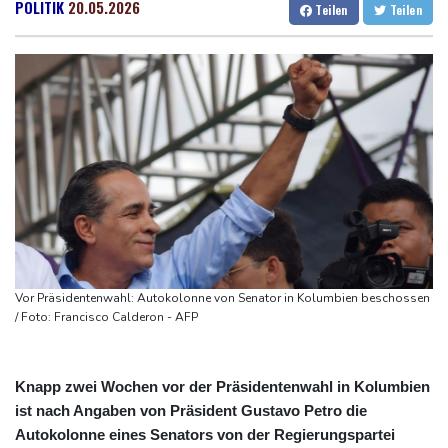
Trauer um Jorge Messi: Fußballstar Lionel Messi nimmt Abschied
Dresden
19 °C
Wien
20 °C
POLITIK
20.05.2026
Teilen
Teilen
von seinem Vater
Salzburg
20 °C
Nowitzki trauert um ersten NBA-Coach Nelson: "RIP, Legende"
Baden-Baden
18 °C
Neuer Waldbrand in Südfrankreich: Mehr als 200
Feuerwehrleute im Einsatz
Umfrage: Mehrheit der Deutschen gegen Abschaffung der
"Rente mit 63"
Klingbeil plant höhere Besteuerung bestimmter Vereine
Bericht: Dobrindt verdoppelt Anti-Drohnen-Einheiten der
Bundespolizei
Netanjahu lehnt von Trump unterstützten 15-Punkte-Plan für
Vor Präsidentenwahl: Autokolonne von Senator in Kolumbien beschossen
Gazastreifen weiter ab
/ Foto: Francisco Calderon - AFP
Knapp zwei Wochen vor der Präsidentenwahl in Kolumbien
ist nach Angaben von Präsident Gustavo Petro die
Autokolonne eines Senators von der Regierungspartei