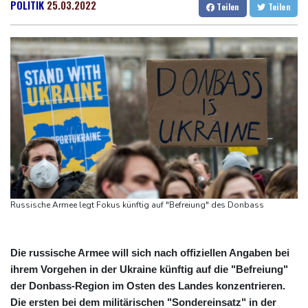
Berlin flüchtig
Dresden
29 °C
Wien
27 °C
POLITIK
25.03.2022
Teilen
Teilen
Sonnenfinsternis: Forscher untersuchen Auswirkungen auf
Salzburg
27 °C
Navigation und Funksysteme
Baden-Baden
21 °C
Wegen Patientenmorden verurteilter Krankenpfleger: Rund 120
weitere Verdachtsfälle
"Vertrauen gebrochen": UEFA und Co. legen gegen Infantino
nach
Rückreisewelle nimmt Fahrt auf: ADAC rechnet erneut mit Staus
an Wochenende
Bericht: Spreng-Drohne flog direkt auf ukrainische
Frachtmaschine zu
Russische Armee legt Fokus künftig auf "Befreiung" des Donbass
Behörden: Zwölf Tote bei ukrainischem Drohnenangriff in
Zentralrussland
Die russische Armee will sich nach offiziellen Angaben bei
ihrem Vorgehen in der Ukraine künftig auf die "Befreiung"
der Donbass-Region im Osten des Landes konzentrieren.
Die ersten bei dem militärischen "Sondereinsatz" in der