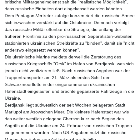
britische Militärgeheimdienst sah die "realistische Möglichkeit",
dass russische Einheiten dort eingekesselt werden könnten.
Dem Pentagon-Vertreter zufolge konzentriert die russische Armee
sich inzwischen verstärkt auf die Ostukraine. Demnach verfolgt
das russische Militär offenbar die Strategie, die entlang der
früheren Frontlinie zu den pro-russischen Separatisten-Gebieten
stationierten ukrainischen Streitkräfte zu "binden", damit sie "nicht
anderswo eingesetzt werden können".
Die ukrainische Marine meldete derweil die Zerstörung des
russischen Kriegsschiffs "Orsk" im Hafen von Berdjansk, was sich
jedoch nicht verifizieren ließ. Nach russischen Angaben war der
Truppentransporter am 21. März als erstes Schiff der
Schwarzmeerflotte in der eingenommenen ukrainischen
Hafenstadt eingelaufen und brachte gepanzerte Fahrzeuge in die
Ukraine.
Berdjansk liegt südwestlich der seit Wochen belagerten Stadt
Mariupol am Asowschen Meer. Die kleinere Hafenstadt war wie
das weiter westlich gelegene Cherson kurz nach Beginn des
Angriffs auf die Ukraine am 24. Februar von russischen Truppen
eingenommen worden. Nach US-Angaben nutzt die russische
Marine den Hafen zum Auftanken ihrer Schiffe.