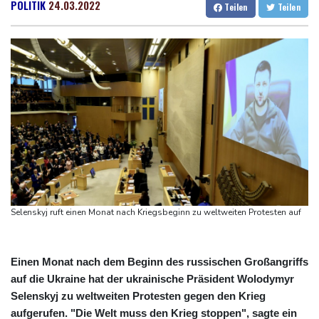
Waldbrand in Kanada: Notstand in British Columbia ausgerufen -
Dresden
30 °C
Wien
29 °C
POLITIK
24.03.2022
Teilen
Teilen
20.000 Menschen evakuiert
Salzburg
27 °C
Dobrindt will Forschung zur Drohensicherheit in Deutschland
Baden-Baden
27 °C
ausbauen
Iran bekräftigt harte Haltung in Streit um Straße von Hormus
Amtsantritt von Kolumbiens Staatschef De la Espriella von
Gewalt überschattet
Basketball-WM: Geiselsöder macht gesamte Vorbereitung mit
Taifun "Dolphin": Flugausfälle, Evakuierung und höchste
Warnstufe in China
Selenskyj ruft einen Monat nach Kriegsbeginn zu weltweiten Protesten auf
Einen Monat nach dem Beginn des russischen Großangriffs
auf die Ukraine hat der ukrainische Präsident Wolodymyr
Selenskyj zu weltweiten Protesten gegen den Krieg
aufgerufen. "Die Welt muss den Krieg stoppen", sagte ein