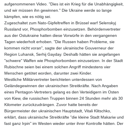
aufgenommenen Video. "Dies ist ein Krieg für die Unabhängigkeit,
und wir müssen ihn gewinnen." Die Ukraine werde so lange
kämpfen, wie es nötig sei.
Zugeschaltet zum Nato-Gipfeltreffen in Brüssel warf Selenskyj
Russland vor, Phosphorbomben einzusetzen. Behördenvertreter
aus der Ostukraine hatten diese Vorwürfe in den vergangenen
Tagen wiederholt erhoben. "Die Russen haben Probleme, sie
kommen nicht voran", sagte der ukrainische Gouverneur der
Region Luhansk, Serhij Gayday. Deshalb hätten sie angefangen
"schwere" Waffen wie Phosphorbomben einzusetzen. In der Stadt
Rubischne seien bei einem solchen Angriff mindestens vier
Menschen getötet worden, darunter zwei Kinder.
Westliche Militärvertreter berichteten unterdessen von
Geländegewinnen der ukrainischen Streitkräfte. Nach Angaben
eines Pentagon-Vertreters gelang es den Verteidigern im Osten
von Kiew, die russischen Truppen binnen 24 Stunden mehr als 30
Kilometer zurückzudrängen. Zuvor hatte bereits der
Bürgermeister der ukrainischen Hauptstadt, Vitali Klitschko,
erklärt, dass ukrainische Streitkräfte "die kleine Stadt Makariw und
fast ganz Irpin" im Westen wieder unter ihrer Kontrolle hätten. Der