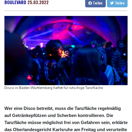
Passagierflugzeug zu nahe gekommen
Dresden
21 °C
Wien
27 °C
BOULEVARD
25.03.2022
Teilen
Teilen
Niedrigwasser: Industrie- und Schifffahrtsverbände fordern
Salzburg
21 °C
konkrete Schritte
Baden-Baden
14 °C
Extremes Niedrigwasser: Verkehrsminister Bilger lädt zu
Spitzentreffen in Bonn
Bundesgerichtshof urteilt über Mann wegen Kriegsverbrechen in
syrischem Bürgerkrieg
Urteil in Prozess um tödlichen Autoanschlag auf Verdi-
Demonstration in München
Vorwurf der Preisabsprache: Drei US-Produzenten müssen 53
Millionen Eier spenden
Disco in Baden-Württemberg haftet für rutschige Tanzfläche
Wer eine Disco betreibt, muss die Tanzfläche regelmäßig
auf Getränkepfützen und Scherben kontrollieren. Die
Tanzfläche müsse möglichst frei von Gefahren sein, erklärte
das Oberlandesgericht Karlsruhe am Freitag und verurteilte