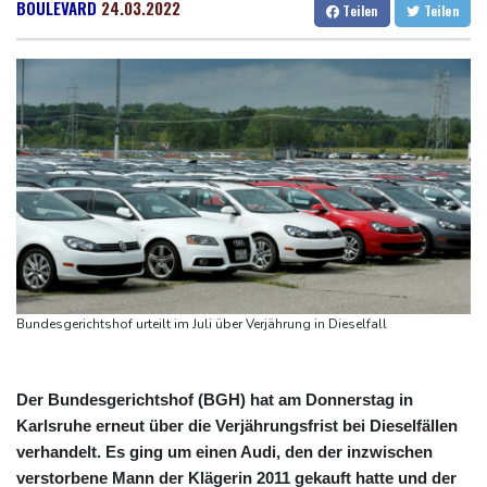
Erdogan reist zu Dreier-Gipfel mit Pakistan nach Saudi-Arabien
Dresden
22 °C
Wien
25 °C
BOULEVARD
24.03.2022
Teilen
Teilen
58 Soldaten im Jemen bei Huthi-Angriffen getötet - Regierung
Salzburg
21 °C
kündigt Vergeltung an
Baden-Baden
17 °C
UEFA hält an FIFA-Boykott fest - CAF hält zu Infantino
Jemen: 38 Soldaten bei Huthi-Angriffen getötet - Regierung
kündigt Vergeltung an
Mindestens zwei Tote bei Bombenexplosion in Kleinbus nahe
Damaskus
Real Madrid verlängert mit Vinicius Jr. bis 2032
Schwimm-EM: Eikermann und Rösler gewinnen Silber und Bronze
Bundesgerichtshof urteilt im Juli über Verjährung in Dieselfall
Der Bundesgerichtshof (BGH) hat am Donnerstag in
Karlsruhe erneut über die Verjährungsfrist bei Dieselfällen
verhandelt. Es ging um einen Audi, den der inzwischen
verstorbene Mann der Klägerin 2011 gekauft hatte und der