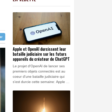
C
-0.41%
1416.23
€
s le mégafeu
K
1.64%
4392.86
€
âche 600.000 dans les jardins
0.08%
4329.06
€
se en pleine guerre au Moyen-Orient
une Fed plus conciliante
ter
Apple et OpenAI durcissent leur
bataille judiciaire sur les futurs
appareils du créateur de ChatGPT
Le projet d'OpenAI de lancer ses
premiers objets connectés est au
coeur d'une bataille judiciaire qui
s'est durcie cette semaine: Apple a
réclamé l'arrêt de l'usage de ses
secrets industriels et la fouille des
ordinateurs du créateur de
ChatGPT, qui a rétorqué en
demandant l'abandon de poursuites