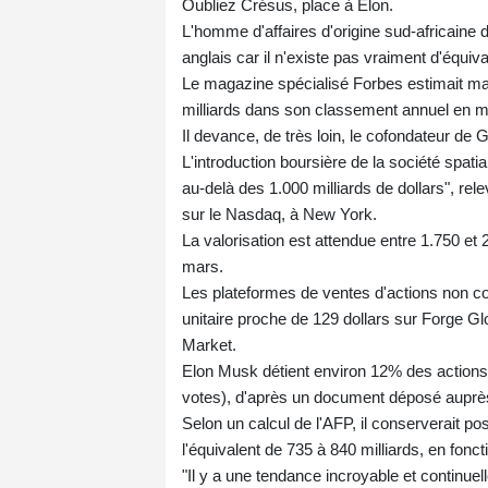
Oubliez Crésus, place à Elon.
L'homme d'affaires d'origine sud-africaine de
anglais car il n'existe pas vraiment d'équiv
Le magazine spécialisé Forbes estimait mard
milliards dans son classement annuel en 
Il devance, de très loin, le cofondateur de 
L'introduction boursière de la société spat
au-delà des 1.000 milliards de dollars", rel
sur le Nasdaq, à New York.
La valorisation est attendue entre 1.750 et 
mars.
Les plateformes de ventes d'actions non cot
unitaire proche de 129 dollars sur Forge Gl
Market.
Elon Musk détient environ 12% des actions 
votes), d'après un document déposé auprè
Selon un calcul de l'AFP, il conserverait po
l'équivalent de 735 à 840 milliards, en fonct
"Il y a une tendance incroyable et continuell