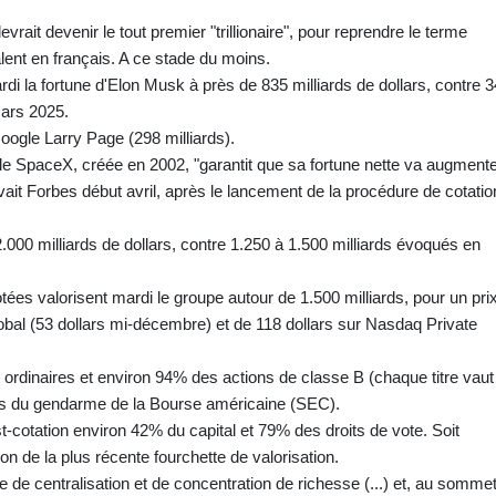
vrait devenir le tout premier "trillionaire", pour reprendre le terme
alent en français. A ce stade du moins.
i la fortune d'Elon Musk à près de 835 milliards de dollars, contre 
mars 2025.
Google Larry Page (298 milliards).
iale SpaceX, créée en 2002, "garantit que sa fortune nette va augment
evait Forbes début avril, après le lancement de la procédure de cotatio
2.000 milliards de dollars, contre 1.250 à 1.500 milliards évoqués en
ées valorisent mardi le groupe autour de 1.500 milliards, pour un pri
obal (53 dollars mi-décembre) et de 118 dollars sur Nasdaq Private
ordinaires et environ 94% des actions de classe B (chaque titre vaut
s du gendarme de la Bourse américaine (SEC).
st-cotation environ 42% du capital et 79% des droits de vote. Soit
ion de la plus récente fourchette de valorisation.
e de centralisation et de concentration de richesse (...) et, au sommet