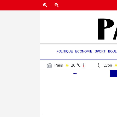
POLITIQUE
ECONOMIE
SPORT
BOUL
Paris
26 °C
Lyon
--
Luxembourg
25 °C
Jersey
22 °C
Burki
Senegal
32 °C
Tog
Madagascar
15 °C
Bruxelles
24 °C
Va