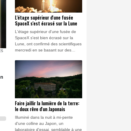
"sans fondement".
L'étage supérieur d'une fusée
SpaceX s'est écrasé sur la Lune
L'étage supérieur d'une fusée de
SpaceX s'est bien écrasé sur la
Lune, ont confirmé des scientifiques
mercredi en se basant sur des
ES
observations réalisées avec un
télescope au Chili qui a capté des
preuves d'un nuage de débris.
en
Faire jaillir la lumière de la terre:
le doux rêve d'un Japonais
Illuminé dans la nuit à mi-pente
d'une colline au Japon, un
laboratoire d'essai, semblable à une