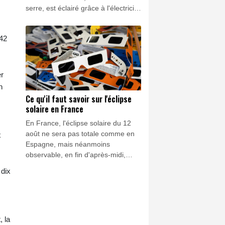
serre, est éclairé grâce à l'électricité
produite par 1.500 caisses en bois
remplies de terre et de compost.
342
er
n
Ce qu'il faut savoir sur l'éclipse
solaire en France
En France, l'éclipse solaire du 12
août ne sera pas totale comme en
x
Espagne, mais néanmoins
observable, en fin d'après-midi,
avec des lunettes dédiées. Voici ce
 dix
que vous devez savoir afin de vous
préparer au rendez-vous entre le
Soleil et la Lune.
, la