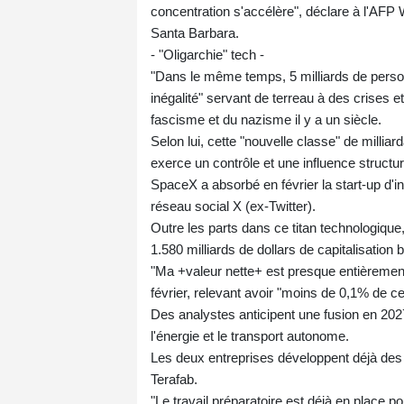
concentration s'accélère", déclare à l'AFP W
Santa Barbara.
- "Oligarchie" tech -
"Dans le même temps, 5 milliards de perso
inégalité" servant de terreau à des crises et
fascisme et du nazisme il y a un siècle.
Selon lui, cette "nouvelle classe" de milliar
exerce un contrôle et une influence structure
SpaceX a absorbé en février la start-up d'int
réseau social X (ex-Twitter).
Outre les parts dans ce titan technologiqu
1.580 milliards de dollars de capitalisation
"Ma +valeur nette+ est presque entièrement
février, relevant avoir "moins de 0,1% de cel
Des analystes anticipent une fusion en 2027
l'énergie et le transport autonome.
Les deux entreprises développent déjà de
Terafab.
"Le travail préparatoire est déjà en place p