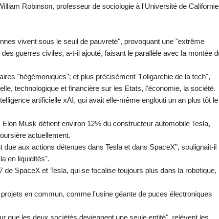
illiam Robinson, professeur de sociologie à l'Université de Californie
nnes vivent sous le seuil de pauvreté", provoquant une "extrême
 des guerres civiles, a-t-il ajouté, faisant le parallèle avec la montée d
daires "hégémoniques"; et plus précisément "l'oligarchie de la tech",
lle, technologique et financière sur les Etats, l'économie, la société.
elligence artificielle xAI, qui avait elle-même englouti un an plus tôt le
e, Elon Musk détient environ 12% du constructeur automobile Tesla,
 boursière actuellement.
 due aux actions détenues dans Tesla et dans SpaceX", soulignait-il
a en liquidités".
 de SpaceX et Tesla, qui se focalise toujours plus dans la robotique,
s projets en commun, comme l'usine géante de puces électroniques
our que les deux sociétés deviennent une seule entité", relèvent les