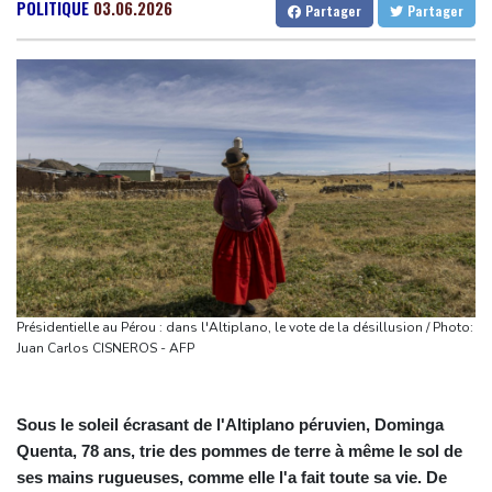
Dans les ruines de Gaza, la laborieuse renaissance de
Gabon
30 °C
Kamerun
26 °C
POLITIQUE
03.06.2026
Partager
Partager
l'apiculture sur les toits
Haiti
28 °C
Madagascar
18 °C
En Gironde, des vétérinaires au chevet de la faune sauvage
Congo
33 °C
Cayenne
26 °C
après le mégafeu
French Guiana
31 °C
Pour combattre les moustiques, une entreprise américaine en
Bruxelles
23 °C
Vancouver
17 °C
relâche 600.000 dans les jardins
Monte-Carlo
29 °C
Arabie saoudite, Pakistan et Turquie scellent un pacte de
défense en pleine guerre au Moyen-Orient
Wall Street en hausse, la faiblesse de l'emploi nourrit l'espoir
d'une Fed plus conciliante
Grèce : trois personnes en détention provisoire après le mégafeu
Présidentielle au Pérou : dans l'Altiplano, le vote de la désillusion / Photo:
à l'ouest d'Athènes
Juan Carlos CISNEROS - AFP
Sous le soleil écrasant de l'Altiplano péruvien, Dominga
Quenta, 78 ans, trie des pommes de terre à même le sol de
ses mains rugueuses, comme elle l'a fait toute sa vie. De