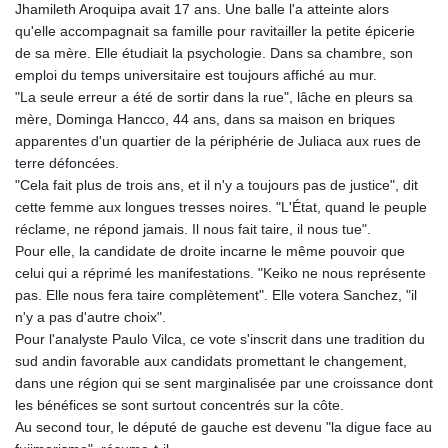
Jhamileth Aroquipa avait 17 ans. Une balle l'a atteinte alors
qu'elle accompagnait sa famille pour ravitailler la petite épicerie
de sa mère. Elle étudiait la psychologie. Dans sa chambre, son
emploi du temps universitaire est toujours affiché au mur.
"La seule erreur a été de sortir dans la rue", lâche en pleurs sa
mère, Dominga Hancco, 44 ans, dans sa maison en briques
apparentes d'un quartier de la périphérie de Juliaca aux rues de
terre défoncées.
"Cela fait plus de trois ans, et il n'y a toujours pas de justice", dit
cette femme aux longues tresses noires. "L'État, quand le peuple
réclame, ne répond jamais. Il nous fait taire, il nous tue".
Pour elle, la candidate de droite incarne le même pouvoir que
celui qui a réprimé les manifestations. "Keiko ne nous représente
pas. Elle nous fera taire complètement". Elle votera Sanchez, "il
n'y a pas d'autre choix".
Pour l'analyste Paulo Vilca, ce vote s'inscrit dans une tradition du
sud andin favorable aux candidats promettant le changement,
dans une région qui se sent marginalisée par une croissance dont
les bénéfices se sont surtout concentrés sur la côte.
Au second tour, le député de gauche est devenu "la digue face au