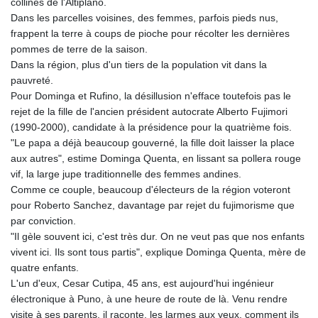
collines de l'Altiplano.
Dans les parcelles voisines, des femmes, parfois pieds nus,
frappent la terre à coups de pioche pour récolter les dernières
pommes de terre de la saison.
Dans la région, plus d'un tiers de la population vit dans la
pauvreté.
Pour Dominga et Rufino, la désillusion n'efface toutefois pas le
rejet de la fille de l'ancien président autocrate Alberto Fujimori
(1990-2000), candidate à la présidence pour la quatrième fois.
"Le papa a déjà beaucoup gouverné, la fille doit laisser la place
aux autres", estime Dominga Quenta, en lissant sa pollera rouge
vif, la large jupe traditionnelle des femmes andines.
Comme ce couple, beaucoup d'électeurs de la région voteront
pour Roberto Sanchez, davantage par rejet du fujimorisme que
par conviction.
"Il gèle souvent ici, c'est très dur. On ne veut pas que nos enfants
vivent ici. Ils sont tous partis", explique Dominga Quenta, mère de
quatre enfants.
L'un d'eux, Cesar Cutipa, 45 ans, est aujourd'hui ingénieur
électronique à Puno, à une heure de route de là. Venu rendre
visite à ses parents, il raconte, les larmes aux yeux, comment ils