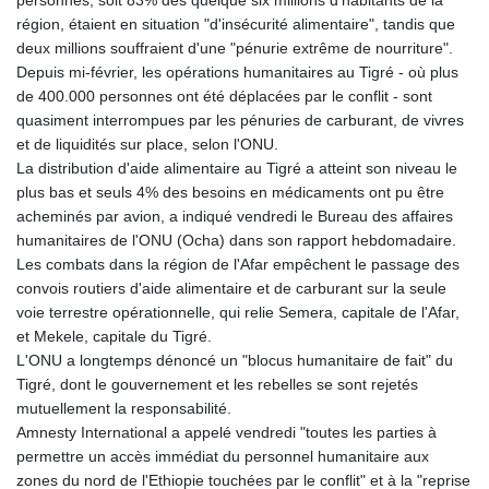
personnes, soit 83% des quelque six millions d'habitants de la
région, étaient en situation "d'insécurité alimentaire", tandis que
deux millions souffraient d'une "pénurie extrême de nourriture".
Depuis mi-février, les opérations humanitaires au Tigré - où plus
de 400.000 personnes ont été déplacées par le conflit - sont
quasiment interrompues par les pénuries de carburant, de vivres
et de liquidités sur place, selon l'ONU.
La distribution d'aide alimentaire au Tigré a atteint son niveau le
plus bas et seuls 4% des besoins en médicaments ont pu être
acheminés par avion, a indiqué vendredi le Bureau des affaires
humanitaires de l'ONU (Ocha) dans son rapport hebdomadaire.
Les combats dans la région de l'Afar empêchent le passage des
convois routiers d'aide alimentaire et de carburant sur la seule
voie terrestre opérationnelle, qui relie Semera, capitale de l'Afar,
et Mekele, capitale du Tigré.
L'ONU a longtemps dénoncé un "blocus humanitaire de fait" du
Tigré, dont le gouvernement et les rebelles se sont rejetés
mutuellement la responsabilité.
Amnesty International a appelé vendredi "toutes les parties à
permettre un accès immédiat du personnel humanitaire aux
zones du nord de l'Ethiopie touchées par le conflit" et à la "reprise