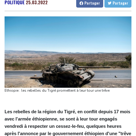
après le mégafeu
Gabon
30 °C
Kamerun
26 °C
POLITIQUE
25.03.2022
Partager
Partager
Pour combattre les moustiques, une entreprise américaine en
Haiti
28 °C
Madagascar
18 °C
relâche 600.000 dans les jardins
Congo
33 °C
Cayenne
26 °C
Arabie saoudite, Pakistan et Turquie scellent un pacte de
French Guiana
31 °C
défense en pleine guerre au Moyen-Orient
Bruxelles
23 °C
Vancouver
17 °C
Wall Street en hausse, la faiblesse de l'emploi nourrit l'espoir
Monte-Carlo
29 °C
d'une Fed plus conciliante
Grèce : trois personnes en détention provisoire après le mégafeu
à l'ouest d'Athènes
Apple et OpenAI durcissent leur bataille judiciaire sur les futurs
appareils du créateur de ChatGPT
Ethiopie : les rebelles du Tigré promettent à leur tour une trêve
Yémen: nouvelle attaque meurtrière des rebelles houthis en
deux jours
Les rebelles de la région du Tigré, en conflit depuis 17 mois
avec l'armée éthiopienne, se sont à leur tour engagés
vendredi à respecter un cessez-le-feu, quelques heures
après l'annonce par le gouvernement éthiopien d'une "trêve