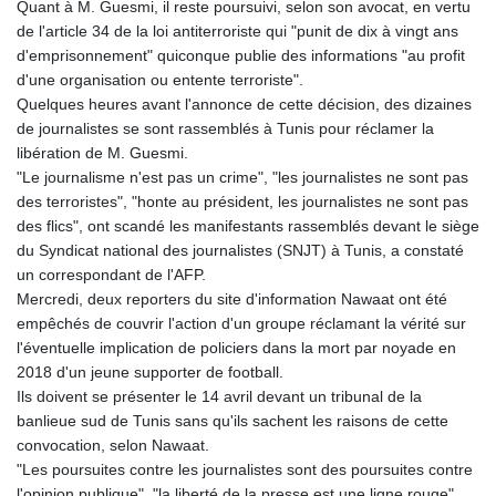
Quant à M. Guesmi, il reste poursuivi, selon son avocat, en vertu
de l'article 34 de la loi antiterroriste qui "punit de dix à vingt ans
d'emprisonnement" quiconque publie des informations "au profit
d'une organisation ou entente terroriste".
Quelques heures avant l'annonce de cette décision, des dizaines
de journalistes se sont rassemblés à Tunis pour réclamer la
libération de M. Guesmi.
"Le journalisme n'est pas un crime", "les journalistes ne sont pas
des terroristes", "honte au président, les journalistes ne sont pas
des flics", ont scandé les manifestants rassemblés devant le siège
du Syndicat national des journalistes (SNJT) à Tunis, a constaté
un correspondant de l'AFP.
Mercredi, deux reporters du site d'information Nawaat ont été
empêchés de couvrir l'action d'un groupe réclamant la vérité sur
l'éventuelle implication de policiers dans la mort par noyade en
2018 d'un jeune supporter de football.
Ils doivent se présenter le 14 avril devant un tribunal de la
banlieue sud de Tunis sans qu'ils sachent les raisons de cette
convocation, selon Nawaat.
"Les poursuites contre les journalistes sont des poursuites contre
l'opinion publique", "la liberté de la presse est une ligne rouge",