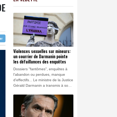
C
-0.41%
1416.23
€
DE
e les sargasses
K
1.64%
4392.86
€
Etat à la carte électorale redessinée
0.08%
4329.06
€
y croit
ter
Violences sexuelles sur mineurs:
un courrier de Darmanin pointe
les défaillances des enquêtes
Dossiers "fantômes", enquêtes à
l'abandon ou perdues, manque
d'effectifs... Le ministre de la Justice
Gérald Darmanin a transmis à son
homologue de l'Intérieur un courrier,
révélé samedi par Le Monde, qui
détaille les défaillances dans la
prise en compte des violences
sexuelles faites aux enfants.