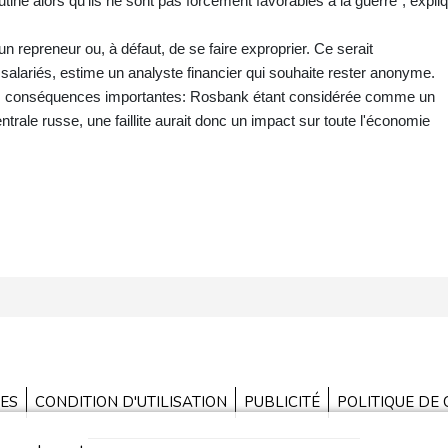
outine alors qu'ils ne sont pas forcément favorables à la guerre", expli
n repreneur ou, à défaut, de se faire exproprier. Ce serait
 salariés, estime un analyste financier qui souhaite rester anonyme.
 des conséquences importantes: Rosbank étant considérée comme un
rale russe, une faillite aurait donc un impact sur toute l'économie
ES
CONDITION D'UTILISATION
PUBLICITÉ
POLITIQUE DE 