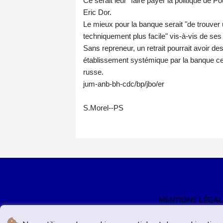
Ce serait leur "faire payer la politique de P
Eric Dor.
Le mieux pour la banque serait "de trouver u
techniquement plus facile" vis-à-vis de ses
Sans repreneur, un retrait pourrait avoir
établissement systémique par la banque cent
russe.
jum-anb-bh-cdc/bp/jbo/er
S.Morel--PS
MENTIONS LÉGAL