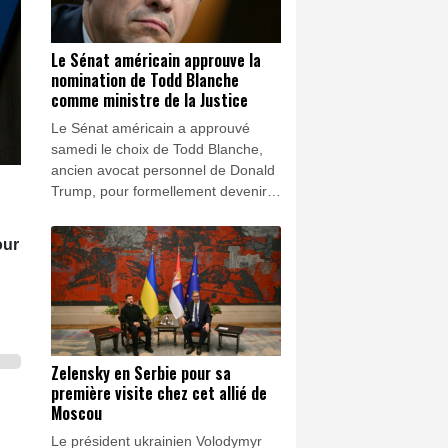
Le Sénat américain approuve la
nomination de Todd Blanche
comme ministre de la Justice
Le Sénat américain a approuvé
samedi le choix de Todd Blanche,
ancien avocat personnel de Donald
Trump, pour formellement devenir
le nouveau ministre de la Justice, lui
qui occupait déjà l'intérim depuis
our
avril.
Zelensky en Serbie pour sa
première visite chez cet allié de
Moscou
Le président ukrainien Volodymyr