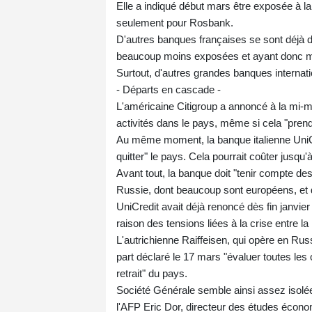
Elle a indiqué début mars être exposée à la 
seulement pour Rosbank.
D'autres banques françaises se sont déjà d
beaucoup moins exposées et ayant donc moin
Surtout, d'autres grandes banques internati
- Départs en cascade -
L'américaine Citigroup a annoncé à la mi-ma
activités dans le pays, même si cela "prend
Au même moment, la banque italienne UniCr
quitter" le pays. Cela pourrait coûter jusqu'
Avant tout, la banque doit "tenir compte de
Russie, dont beaucoup sont européens, et d
UniCredit avait déjà renoncé dès fin janvie
raison des tensions liées à la crise entre la
L'autrichienne Raiffeisen, qui opère en Rus
part déclaré le 17 mars "évaluer toutes les 
retrait" du pays.
Société Générale semble ainsi assez isolée. 
l'AFP Eric Dor, directeur des études écono