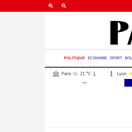
POLITIQUE
ECONOMIE
SPORT
BO
Paris
21 °C
Lyon
--
Luxembourg
21 °C
Jersey
19 °C
Burki
Senegal
26 °C
Tog
Madagascar
22 °C
Bruxelles
22 °C
Va