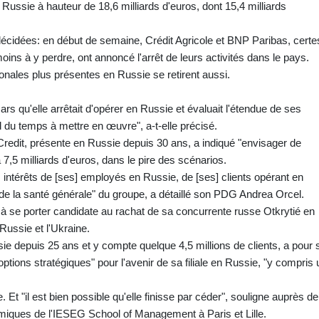
Russie à hauteur de 18,6 milliards d'euros, dont 15,4 milliards
écidées: en début de semaine, Crédit Agricole et BNP Paribas, certe
s à y perdre, ont annoncé l'arrêt de leurs activités dans le pays.
onales plus présentes en Russie se retirent aussi.
rs qu'elle arrêtait d'opérer en Russie et évaluait l'étendue de ses
 du temps à mettre en œuvre", a-t-elle précisé.
edit, présente en Russie depuis 30 ans, a indiqué "envisager de
à 7,5 milliards d'euros, dans le pire des scénarios.
s intérêts de [ses] employés en Russie, de [ses] clients opérant en
e la santé générale" du groupe, a détaillé son PDG Andrea Orcel.
r à se porter candidate au rachat de sa concurrente russe Otkrytié en
 Russie et l'Ukraine.
sie depuis 25 ans et y compte quelque 4,5 millions de clients, a pour 
options stratégiques" pour l'avenir de sa filiale en Russie, "y compris 
Et "il est bien possible qu'elle finisse par céder", souligne auprès de
miques de l'IESEG School of Management à Paris et Lille.