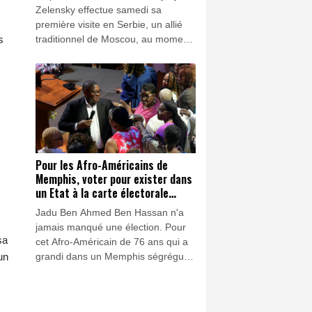
Zelensky effectue samedi sa
première visite en Serbie, un allié
traditionnel de Moscou, au moment
s
où l'Ukraine cherche à renforcer le
soutien international face à
l'intensification des frappes russes.
Pour les Afro-Américains de
Memphis, voter pour exister dans
un Etat à la carte électorale
redessinée
Jadu Ben Ahmed Ben Hassan n'a
jamais manqué une élection. Pour
sa
cet Afro-Américain de 76 ans qui a
grandi dans un Memphis ségrégué,
un
la nouvelle carte électorale du
Tennessee redessinée par la
majorité républicaine de cet Etat du