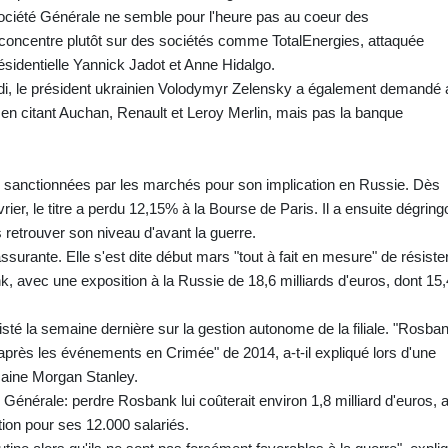
 Société Générale ne semble pour l'heure pas au coeur des
 concentre plutôt sur des sociétés comme TotalEnergies, attaquée
ésidentielle Yannick Jadot et Anne Hidalgo.
di, le président ukrainien Volodymyr Zelensky a également demandé
, en citant Auchan, Renault et Leroy Merlin, mais pas la banque
s sanctionnées par les marchés pour son implication en Russie. Dès
vrier, le titre a perdu 12,15% à la Bourse de Paris. Il a ensuite dégring
retrouver son niveau d'avant la guerre.
ssurante. Elle s'est dite début mars "tout à fait en mesure" de résiste
, avec une exposition à la Russie de 18,6 milliards d'euros, dont 15,
sté la semaine dernière sur la gestion autonome de la filiale. "Rosba
près les événements en Crimée" de 2014, a-t-il expliqué lors d'une
caine Morgan Stanley.
é Générale: perdre Rosbank lui coûterait environ 1,8 milliard d'euros, a
lution pour ses 12.000 salariés.