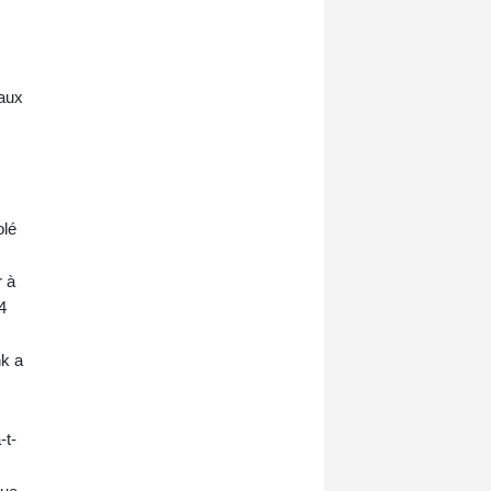
Sud n'est qu'une continuation des
politiques racistes du XXe siècle.
 aux
olé
r à
4
nk a
-t-