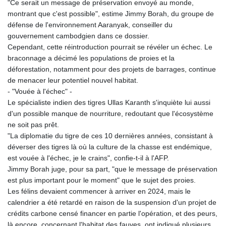
"Ce serait un message de préservation envoyé au monde,
montrant que c'est possible", estime Jimmy Borah, du groupe de
défense de l'environnement Aaranyak, conseiller du
gouvernement cambodgien dans ce dossier.
Cependant, cette réintroduction pourrait se révéler un échec. Le
braconnage a décimé les populations de proies et la
déforestation, notamment pour des projets de barrages, continue
de menacer leur potentiel nouvel habitat.
- "Vouée à l'échec" -
Le spécialiste indien des tigres Ullas Karanth s'inquiète lui aussi
d'un possible manque de nourriture, redoutant que l'écosystème
ne soit pas prêt.
"La diplomatie du tigre de ces 10 dernières années, consistant à
déverser des tigres là où la culture de la chasse est endémique,
est vouée à l'échec, je le crains", confie-t-il à l'AFP.
Jimmy Borah juge, pour sa part, "que le message de préservation
est plus important pour le moment" que le sujet des proies.
Les félins devaient commencer à arriver en 2024, mais le
calendrier a été retardé en raison de la suspension d'un projet de
crédits carbone censé financer en partie l'opération, et des peurs,
là encore, concernant l'habitat des fauves, ont indiqué plusieurs