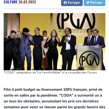
Colombie: le président de la Espriella promet de combattre "sans
Gabon
22 °C
Kamerun
12 °C
CULTURE
26.03.2022
Partager
Partager
répit le narcoterrorisme"
Haiti
24 °C
Madagascar
8 °C
La justice bloque à nouveau la salle de bal de Trump, qui va
Congo
23 °C
Cayenne
12 °C
saisir la Cour suprême
French Guiana
21 °C
De la Espriella, un millionnaire pro-Trump à la présidence de la
Bruxelles
10 °C
Vancouver
21 °C
Colombie
Monte-Carlo
26 °C
Colombie: le président Abelardo de la Espriella soutenu par
Trump, entre en fonctions
Au Porge, sinistré par le mégafeu, une soirée de solidarité avec
les commerçants
Les Bourses mondiales touchent des sommets après l'emploi
"CODA", adaptation de "La Famille Bélier" à la conquête des Oscars
américain
Yémen: nouvelles attaques meurtrières des rebelles houthis
dans une région pétrolifère
Film à petit budget au financement 100% français, privé de
sortie en salles par la pandémie, "CODA" a surmonté un à
un tous les obstacles, accumulant les prix ces dernières
semaines pour venir se classer parmi les grands favoris des