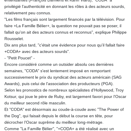
entendantes (François Damiens et Karin Viard), "CODA" a
privilégié l'authenticité en donnant les rôles à des acteurs sourds,
relativement peu connus.
"Les films français sont largement financés par la télévision. Pour
faire +La Famille Bélier+, la question ne pouvait pas se poser, il
fallait qu'on ait des acteurs connus et reconnus", explique Philippe
Rousselet.
Dix ans plus tard, "c'était une évidence pour nous qu'il fallait faire
+CODA+ avec des acteurs sourds".
- "Petit Poucet" -
Encore considéré comme un outsider absolu ces dernières
semaines, "CODA" s'est lentement imposé en remportant
successivement le prix du syndicat des acteurs américain (SAG
Awards), puis celui de l'association des producteurs (PGA).
Selon les pronostics de nombreux spécialistes d'Hollywood, Troy
Kotsur, qui joue le père de Ruby, est largement favori pour l'Oscar
du meilleur second rôle masculin.
Et "CODA" est désormais au coude-à-coude avec "The Power of
the Dog", qui faisait depuis le début la course en tête, pour
décrocher l'Oscar suprême du meilleur long-métrage.
Comme "La Famille Bélier", "+CODA+ a été réalisé avec un