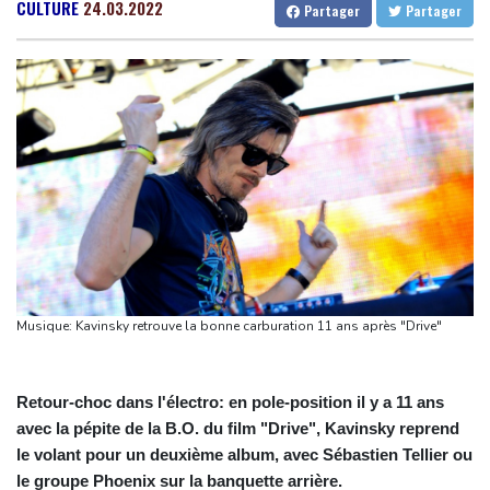
dans des frappes dans la région de Kiev
Gabon
25 °C
Kamerun
21 °C
CULTURE
24.03.2022
Partager
Partager
Que peut-on attendre du pacte de défense scellé par Ryad,
Haiti
30 °C
Madagascar
9 °C
Ankara et Islamabad?
Congo
28 °C
Cayenne
23 °C
Foot: le père et agent de Lionel Messi décède à l'âge de 68 ans
French Guiana
34 °C
Hongrie : le "juge qui a dit non" à Orban choisi par le camp
Bruxelles
20 °C
Vancouver
24 °C
Magyar pour devenir président
Monte-Carlo
30 °C
Euro de natation: Léon Marchand forfait sur les 200 et 400 m
quatre nages
Angleterre: le milieu brésilien Bruno Guimaraes rejoint Arsenal
Tour de France: la lauréate sortante Pauline Ferrand-Prévot
abandonne avant la 8e étape
Musique: Kavinsky retrouve la bonne carburation 11 ans après "Drive"
Retour-choc dans l'électro: en pole-position il y a 11 ans
avec la pépite de la B.O. du film "Drive", Kavinsky reprend
le volant pour un deuxième album, avec Sébastien Tellier ou
le groupe Phoenix sur la banquette arrière.