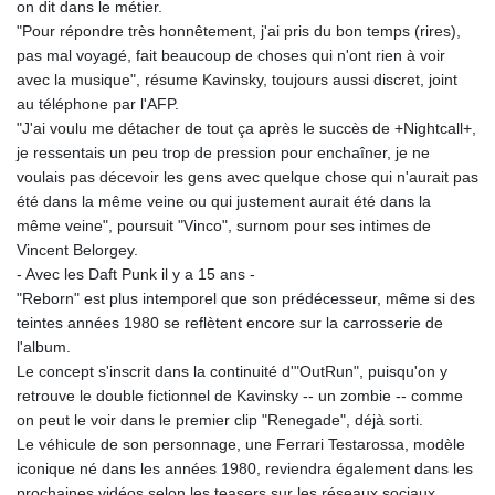
on dit dans le métier.
"Pour répondre très honnêtement, j'ai pris du bon temps (rires),
pas mal voyagé, fait beaucoup de choses qui n'ont rien à voir
avec la musique", résume Kavinsky, toujours aussi discret, joint
au téléphone par l'AFP.
"J'ai voulu me détacher de tout ça après le succès de +Nightcall+,
je ressentais un peu trop de pression pour enchaîner, je ne
voulais pas décevoir les gens avec quelque chose qui n'aurait pas
été dans la même veine ou qui justement aurait été dans la
même veine", poursuit "Vinco", surnom pour ses intimes de
Vincent Belorgey.
- Avec les Daft Punk il y a 15 ans -
"Reborn" est plus intemporel que son prédécesseur, même si des
teintes années 1980 se reflètent encore sur la carrosserie de
l'album.
Le concept s'inscrit dans la continuité d'"OutRun", puisqu'on y
retrouve le double fictionnel de Kavinsky -- un zombie -- comme
on peut le voir dans le premier clip "Renegade", déjà sorti.
Le véhicule de son personnage, une Ferrari Testarossa, modèle
iconique né dans les années 1980, reviendra également dans les
prochaines vidéos selon les teasers sur les réseaux sociaux.