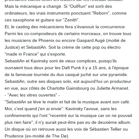
Mais la mécanique a changé. Si "OutRun" est sorti des
ordinateurs, les vrais instruments ponctuent "Reborn", comme
ces saxophone et guitare sur "Zenith".
Et, le casting des mécaniciens fera s'évanouir la concurrence.
Parmi les co-compositeurs de certains morceaux, on trouve tous
les musiciens de Phoenix ou encore Gaspard Augé (moitié de
Justice) et SebastiAn. Soit la crème de cette pop ou électro
"made in France" qui s'exporte.
SebastiAn et Kavinsky sont de vieux complices, puisqu'ils
ouvraient tous deux pour les Daft Punk il y a 15 ans, à l'époque
de la fameuse tournée du duo casqué juché sur une pyramide.
SebastiAn, outre ses disques solo, est aujourd'hui un producteur
en vue, aux côtés de Charlotte Gainsbourg ou Juliette Armanet.
- "Avec les vitres ouvertes" -
"SebastiAn se lève le matin et fait de la musique avant son café.
Moi, c'est quand j'en ai envie": Kavinsky l'avoue, sans les
confinements qui l'ont "recentré sur la musique car on ne pouvait
plus rien faire", il n'y aurait peut-être pas eu de deuxième album.
Un disque où on retrouve aussi les voix de Sébastien Tellier ou
Prudence (ex-moitié de The Dø).