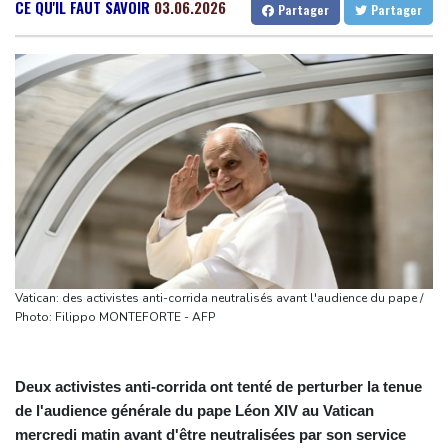
Euro d'athlétisme: Duplantis, Werro, Jacobs, les stars à suivre à
Gabon
36 °C
Kamerun
26 °C
CE QU'IL FAUT SAVOIR
03.06.2026
Partager
Partager
Birmingham
Haiti
25 °C
Madagascar
23 °C
Violences sexuelles sur mineurs: un courrier de Darmanin pointe
Congo
33 °C
Cayenne
28 °C
les défaillances des enquêtes
French Guiana
26 °C
Le Sénat américain approuve la nomination de Todd Blanche
Bruxelles
26 °C
Vancouver
16 °C
comme ministre de la Justice
Monte-Carlo
30 °C
Zelensky en Serbie pour sa première visite chez cet allié de
Moscou
Vin: une étude sur sept siècles montre les ravages du
dérèglement climatique
En Hongrie, l'attente et le doute dans l'audiovisuel public après
Vatican: des activistes anti-corrida neutralisés avant l'audience du pape /
un mois sans JT
Photo: Filippo MONTEFORTE - AFP
Début des vendanges en Bourgogne, un nouveau record de
précocité
Deux activistes anti-corrida ont tenté de perturber la tenue
de l'audience générale du pape Léon XIV au Vatican
mercredi matin avant d'être neutralisées par son service