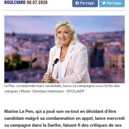
sur les défaillances des enquêtes
Gabon
36 °C
Kamerun
26 °C
BOULEVARD
08.07.2026
Partager
Partager
A Kiev, dernier adieu à un bénévole qui a consacré sa vie aux
Haiti
25 °C
Madagascar
23 °C
morts
Congo
33 °C
Cayenne
28 °C
Euro d'athlétisme: Duplantis, Werro, Jacobs, les stars à suivre à
French Guiana
26 °C
Birmingham
Bruxelles
26 °C
Vancouver
16 °C
Violences sexuelles sur mineurs: un courrier de Darmanin pointe
Monte-Carlo
30 °C
les défaillances des enquêtes
Le Sénat américain approuve la nomination de Todd Blanche
comme ministre de la Justice
Zelensky en Serbie pour sa première visite chez cet allié de
Moscou
Le Pen, condamnée mais candidate, lance sa campagne sous le feu des
Vin: une étude sur sept siècles montre les ravages du
critiques / Photo: Christian Hartmann - POOL/AFP
dérèglement climatique
Marine Le Pen, qui a joué son va-tout en décidant d'être
candidate malgré sa condamnation en appel, lance mercredi
sa campagne dans la Sarthe, faisant fi des critiques de ses