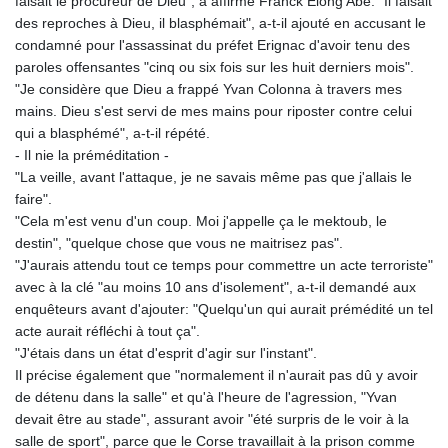
faisait le procureur de Dieu", a affirmé Franck Elong Abe. "Il faisait
des reproches à Dieu, il blasphémait", a-t-il ajouté en accusant le
condamné pour l'assassinat du préfet Erignac d'avoir tenu des
paroles offensantes "cinq ou six fois sur les huit derniers mois".
"Je considère que Dieu a frappé Yvan Colonna à travers mes
mains. Dieu s'est servi de mes mains pour riposter contre celui
qui a blasphémé", a-t-il répété.
- Il nie la préméditation -
"La veille, avant l'attaque, je ne savais même pas que j'allais le
faire".
"Cela m'est venu d'un coup. Moi j'appelle ça le mektoub, le
destin", "quelque chose que vous ne maitrisez pas".
"J'aurais attendu tout ce temps pour commettre un acte terroriste"
avec à la clé "au moins 10 ans d'isolement", a-t-il demandé aux
enquêteurs avant d'ajouter: "Quelqu'un qui aurait prémédité un tel
acte aurait réfléchi à tout ça".
"J'étais dans un état d'esprit d'agir sur l'instant".
Il précise également que "normalement il n'aurait pas dû y avoir
de détenu dans la salle" et qu'à l'heure de l'agression, "Yvan
devait être au stade", assurant avoir "été surpris de le voir à la
salle de sport", parce que le Corse travaillait à la prison comme