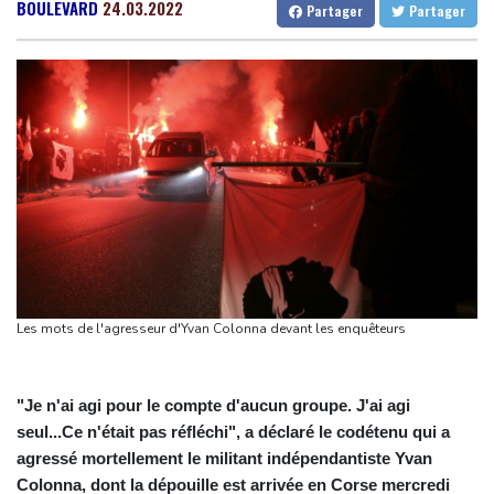
Les Bourses mondiales touchent des sommets après l'emploi
Gabon
23 °C
Kamerun
15 °C
BOULEVARD
24.03.2022
Partager
Partager
américain
Haiti
28 °C
Madagascar
11 °C
Yémen: nouvelles attaques meurtrières des rebelles houthis
Congo
25 °C
Cayenne
14 °C
dans une région pétrolifère
French Guiana
26 °C
Tour de France: Niewiadoma, géante de Provence
Bruxelles
14 °C
Vancouver
28 °C
La Bourse de Paris termine en hausse et poursuit sa course aux
Monte-Carlo
26 °C
records
Tour de France: Niewiadoma s'impose au sommet du Ventoux et
endosse le maillot jaune
Canicules et sécheresse : un été de pertes et de désespoir pour
l'agriculture
Les mots de l'agresseur d'Yvan Colonna devant les enquêteurs
Culottes menstruelles : les règles du remboursement précisées
"Je n'ai agi pour le compte d'aucun groupe. J'ai agi
seul...Ce n'était pas réfléchi", a déclaré le codétenu qui a
agressé mortellement le militant indépendantiste Yvan
Colonna, dont la dépouille est arrivée en Corse mercredi