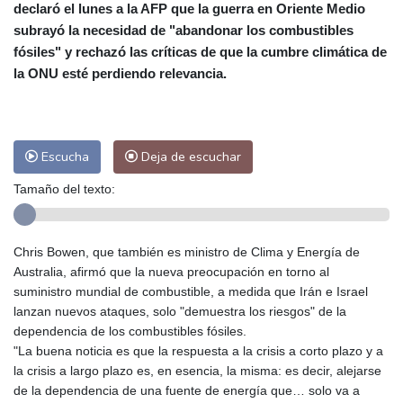
Las Palmas de Gran Canaria
27 °C
declaró el lunes a la AFP que la guerra en Oriente Medio
Ibiza
28 °C
Buenos Aires
10 °C
subrayó la necesidad de "abandonar los combustibles
Caracas
27 °C
Managua
29 °C
fósiles" y rechazó las críticas de que la cumbre climática de
la ONU esté perdiendo relevancia.
San José
30 °C
Asunción
28 °C
Panama City
27 °C
Escucha
Deja de escuchar
Tamaño del texto:
Chris Bowen, que también es ministro de Clima y Energía de
Australia, afirmó que la nueva preocupación en torno al
suministro mundial de combustible, a medida que Irán e Israel
lanzan nuevos ataques, solo "demuestra los riesgos" de la
dependencia de los combustibles fósiles.
"La buena noticia es que la respuesta a la crisis a corto plazo y a
la crisis a largo plazo es, en esencia, la misma: es decir, alejarse
de la dependencia de una fuente de energía que… solo va a