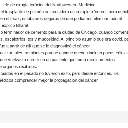
 jefe de cirugía torácica del Northwestern Medicine.
 el trasplante de pulmón se considera un completo 'no-no', pero debi
o en el tórax, estábamos seguros de que podíamos eliminar todo el
, explicó Bharat.
omo terminador de cemento para la ciudad de Chicago, cuando comen
s, escalofríos, tos y mucosidad. Al principio asumió que era covid, p
 a partir de allí que se le diagnosticó el cáncer.
 realizar tales trasplantes porque aunque queden incluso pocas célula
e que vuelvan a crecer en un paciente que toma medicamentos
e órganos recibidos.
tuados en el pasado no tuvieron éxito, pero desde entonces, los
 médicos comprender mejor la propagación del cáncer.