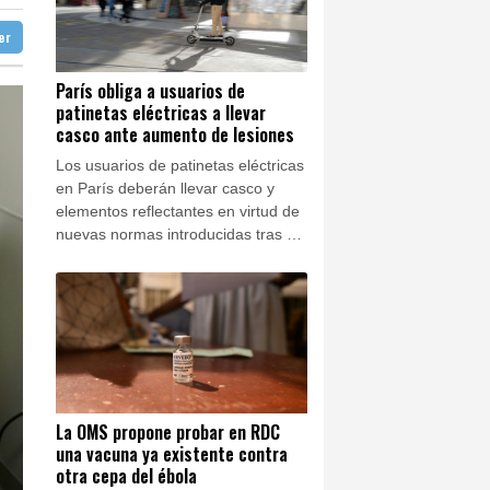
30 °C
Sicilia
ter
aga
30 °C
n en su territorio
Buenos Aires
5 °C
del ídolo mundial
París obliga a usuarios de
patinetas eléctricas a llevar
ón
14 °C
o en escuela tailandesa
casco ante aumento de lesiones
Los usuarios de patinetas eléctricas
en París deberán llevar casco y
elementos reflectantes en virtud de
nuevas normas introducidas tras un
importante aumento de las lesiones
relacionadas con estos vehículos de
dos ruedas, informó la policía el
sábado.
La OMS propone probar en RDC
una vacuna ya existente contra
otra cepa del ébola