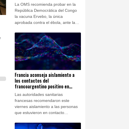
La OMS recomienda probar en la
República Democrática del Congo
la vacuna Ervebo, la única
aprobada contra el ébola, ante la
falta de un inmunizante específico
para la variante Bundibugyo que
e
causa la epidemia actual en el país,
anunció este viernes la
organización.
Francia aconseja aislamiento a
los contactos del
francoargentino positivo en
hantavirus
Las autoridades sanitarias
francesas recomendaron este
viernes aislamiento a las personas
que estuvieron en contacto
estrecho con un turista
francoargentino que dio positivo en