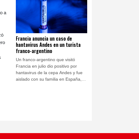
hantavirus en Francia antes de
viajar a España, donde está aislado,
do a
pero consideran que el riesgo de
transmisión es "bajo".
zó
Francia anuncia un caso de
ero
hantavirus Andes en un turista
franco-argentino
s
Un franco-argentino que visitó
Francia en julio dio positivo por
hantavirus de la cepa Andes y fue
aislado con su familia en España,
informaron este jueves las
autoridades francesas, que
indicaron sin embargo en que el
virus no está en circulación.