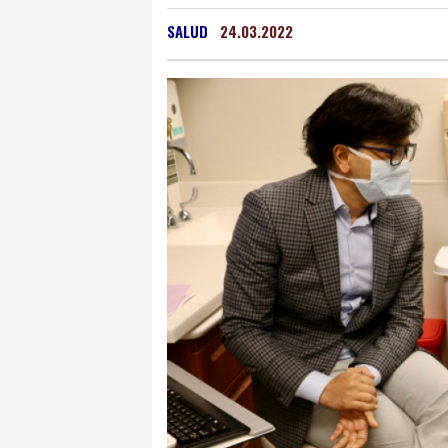
Oaxaca
15 °C
Jama
SALUD
24.03.2022
Mexico City
15 °C
Murcia
31 °C
Las P
Caracas
26 °C
Man
Panama City
25 °C