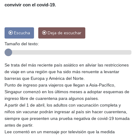
Las Palmas de Gran Canaria
23 °C
convivir con el covid-19.
Ibiza
29 °C
Buenos Aires
6 °C
Caracas
20 °C
Managua
22 °C
San José
22 °C
Asunción
13 °C
Escucha
Deja de escuchar
Panama City
25 °C
Tamaño del texto:
Se trata del más reciente país asiático en aliviar las restricciones
de viaje en una región que ha sido más renuente a levantar
barreras que Europa y América del Norte.
Punto de ingreso para viajeros que llegan a Asia-Pacífico,
Singapur comenzó en los últimos meses a adoptar esquemas de
ingreso libre de cuarentena para algunos países.
A partir del 1 de abril, los adultos con vacunación completa y
niños sin vacunar podrán ingresar al país sin hacer cuarentena,
siempre que presenten una prueba negativa de covid-19 tomada
antes de partir.
Lee comentó en un mensaje por televisión que la medida