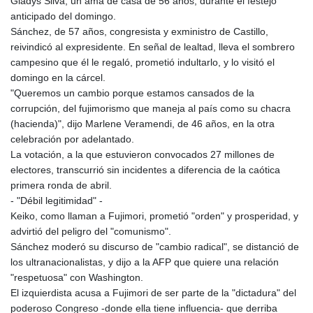
Gladys Silva, un ama de casa de 56 años, durante el festejo
anticipado del domingo.
Sánchez, de 57 años, congresista y exministro de Castillo,
reivindicó al expresidente. En señal de lealtad, lleva el sombrero
campesino que él le regaló, prometió indultarlo, y lo visitó el
domingo en la cárcel.
"Queremos un cambio porque estamos cansados de la
corrupción, del fujimorismo que maneja al país como su chacra
(hacienda)", dijo Marlene Veramendi, de 46 años, en la otra
celebración por adelantado.
La votación, a la que estuvieron convocados 27 millones de
electores, transcurrió sin incidentes a diferencia de la caótica
primera ronda de abril.
- "Débil legitimidad" -
Keiko, como llaman a Fujimori, prometió "orden" y prosperidad, y
advirtió del peligro del "comunismo".
Sánchez moderó su discurso de "cambio radical", se distanció de
los ultranacionalistas, y dijo a la AFP que quiere una relación
"respetuosa" con Washington.
El izquierdista acusa a Fujimori de ser parte de la "dictadura" del
poderoso Congreso -donde ella tiene influencia- que derriba