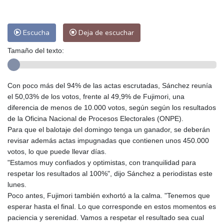
Las Palmas de Gran Canaria
28 °C
Ibiza
31 °C
Buenos Aires
8 °C
Caracas
24 °C
Managua
23 °C
Escucha
Deja de escuchar
San José
39 °C
Asunción
13 °C
Tamaño del texto:
Panama City
29 °C
Con poco más del 94% de las actas escrutadas, Sánchez reunía
el 50,03% de los votos, frente al 49,9% de Fujimori, una
diferencia de menos de 10.000 votos, según según los resultados
de la Oficina Nacional de Procesos Electorales (ONPE).
Para que el balotaje del domingo tenga un ganador, se deberán
revisar además actas impugnadas que contienen unos 450.000
votos, lo que puede llevar días.
"Estamos muy confiados y optimistas, con tranquilidad para
respetar los resultados al 100%", dijo Sánchez a periodistas este
lunes.
Poco antes, Fujimori también exhortó a la calma. "Tenemos que
esperar hasta el final. Lo que corresponde en estos momentos es
paciencia y serenidad. Vamos a respetar el resultado sea cual