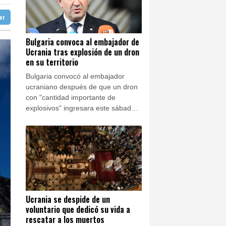
26 °C
n en su territorio
ter
aga
28 °C
del ídolo mundial
Buenos Aires
6 °C
o en escuela tailandesa
Bulgaria convoca al embajador de
Ucrania tras explosión de un dron
ón
14 °C
te aumento de lesiones
en su territorio
Bulgaria convocó al embajador
ucraniano después de que un dron
con "cantidad importante de
explosivos" ingresara este sábado
en su territorio y estallara cerca de
un gasoducto transbalcánico sin
causar víctimas.
Ucrania se despide de un
voluntario que dedicó su vida a
rescatar a los muertos