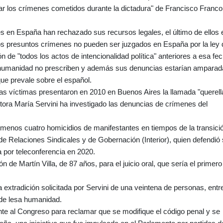
ciar los crímenes cometidos durante la dictadura" de Francisco Franco
es en España han rechazado sus recursos legales, el último de ellos 
 los presuntos crímenes no pueden ser juzgados en España por la ley 
n de "todos los actos de intencionalidad política" anteriores a esa fec
sa humanidad no prescriben y además sus denuncias estarían ampara
que prevale sobre el español.
ias víctimas presentaron en 2010 en Buenos Aires la llamada "querell
uctora María Servini ha investigado las denuncias de crímenes del
 menos cuatro homicidios de manifestantes en tiempos de la transici
 de Relaciones Sindicales y de Gobernación (Interior), quien defendió
a por teleconferencia en 2020.
n de Martín Villa, de 87 años, para el juicio oral, que sería el primero
a extradición solicitada por Servini de una veintena de personas, entr
 de lesa humanidad.
nte al Congreso para reclamar que se modifique el código penal y se