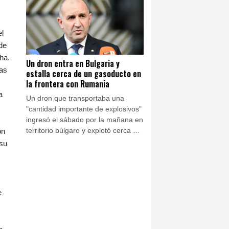
el
de
ha.
Un dron entra en Bulgaria y
das
estalla cerca de un gasoducto en
la frontera con Rumania
a
Un dron que transportaba una
"cantidad importante de explosivos"
ingresó el sábado por la mañana en
territorio búlgaro y explotó cerca de
ón
la frontera con Rumania y de un
 su
gasoducto transbalcánico, sin
causar víctimas, anunció el primer
ministro de Bulgaria, Rumen Radev.
e