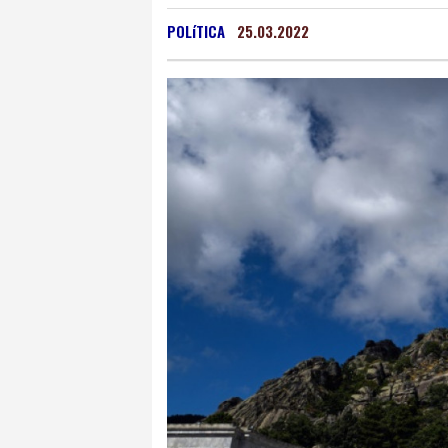
Oaxaca
16 °C
Jama
POLíTICA
25.03.2022
Mexico City
16 °C
Murcia
27 °C
Las P
Caracas
25 °C
Man
Panama City
25 °C