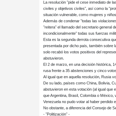
La resolución "pide el cese inmediato de la
civiles y objetivos civiles", así como la "p
situación vulnerable, como mujeres y niños
Además de condenar "todas las violaciones d
"reitera" el llamado del secretario general
incondicionalmente" todas sus fuerzas milita
Esta es la segunda derrota consecutiva qu
presentada por dicho país, también sobre l
solo recabó los votos positivos del repre
abstuvieron.
El 2 de marzo, en una decisión histórica, 1
rusa frente a 35 abstenciones y cinco voto
Al igual que en aquella resolución, Rusia vol
De su lado, países como China, Bolivia, Cu
abstuvieron en esta votación (al igual que
que Argentina, Brasil, Colombia o México, v
Venezuela no pudo votar al haber perdido 
No obstante, a diferencia del Consejo de S
- "Politización" -