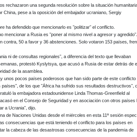
s rechazaron una segunda resolución sobre la situación humanitaria
r China, pese a la oposición del embajador ucraniano, Sergiy
 ha defendido que mencionarlo es "politizar" el conflicto.
no mencionar a Rusia es "poner al mismo nivel a agresor y agredido"
n contra, 50 a favor y 36 abstenciones. Solo votaron 153 países, fren
a ni de consultas regionales", a diferencia del texto que llevaban
emanas, protestó Kyslytsya, que acusó a Rusia de estar detrás de 
toridad de la asamblea.
ay unos pocos países poderosos que han sido parte de este conflicto
países", de los que "África ha sufrido sus resultados destructivos", d
atuló la embajadora estadounidense Linda Thomas-Greenfield al
 fracasó en el Consejo de Seguridad y en asociación con otros países 
r a Ucrania", dijo.
na de Naciones Unidas desde el miércoles en esta 11ª sesión especi
as consecuencias que está teniendo el conflicto para los países en
tar la cabeza de las desastrosas consecuencias de la pandemia de