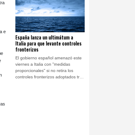
antisistema y la promesa de
tra
doblegar al narco envalentonado.
a e
España lanza un ultimátum a
Italia para que levante controles
fronterizos
ue
El gobierno español amenazó este
e
viernes a Italia con "medidas
proporcionales" si no retira los
n
controles fronterizos adoptados tras
el inicio de la crisis migratoria en
Ceuta la semana pasada, un aviso
ignorado por Roma.
ras