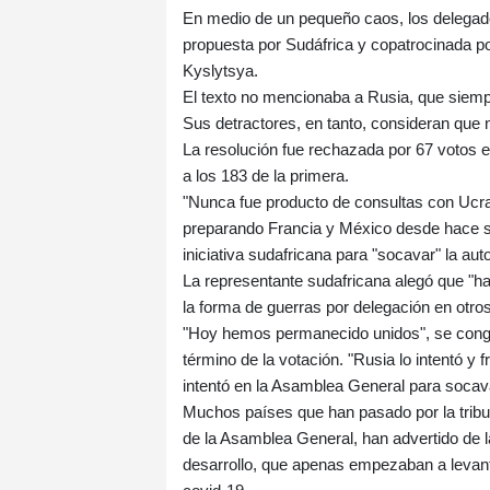
En medio de un pequeño caos, los delegado
propuesta por Sudáfrica y copatrocinada po
Kyslytsya.
El texto no mencionaba a Rusia, que siempre
Sus detractores, en tanto, consideran que 
La resolución fue rechazada por 67 votos e
a los 183 de la primera.
"Nunca fue producto de consultas con Ucrani
preparando Francia y México desde hace s
iniciativa sudafricana para "socavar" la au
La representante sudafricana alegó que "h
la forma de guerras por delegación en otros 
"Hoy hemos permanecido unidos", se congr
término de la votación. "Rusia lo intentó y
intentó en la Asamblea General para socava
Muchos países que han pasado por la tribu
de la Asamblea General, han advertido de l
desarrollo, que apenas empezaban a levan