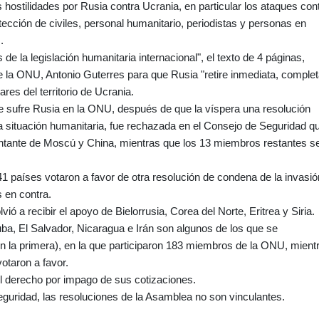
s hostilidades por Rusia contra Ucrania, en particular los ataques con
rotección de civiles, personal humanitario, periodistas y personas en
.
e la legislación humanitaria internacional", el texto de 4 páginas,
 de la ONU, Antonio Guterres para que Rusia "retire inmediata, complet
res del territorio de Ucrania.
e sufre Rusia en la ONU, después de que la víspera una resolución
a situación humanitaria, fue rechazada en el Consejo de Seguridad q
sentante de Moscú y China, mientras que los 13 miembros restantes s
41 países votaron a favor de otra resolución de condena de la invasió
s en contra.
vió a recibir el apoyo de Bielorrusia, Corea del Norte, Eritrea y Siria.
ba, El Salvador, Nicaragua e Irán son algunos de los que se
 en la primera), en la que participaron 183 miembros de la ONU, mient
otaron a favor.
el derecho por impago de sus cotizaciones.
eguridad, las resoluciones de la Asamblea no son vinculantes.