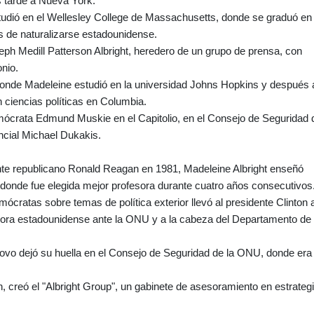
s tarde a Nueva York.
studió en el Wellesley College de Massachusetts, donde se graduó en
s de naturalizarse estadounidense.
ph Medill Patterson Albright, heredero de un grupo de prensa, con
nio.
donde Madeleine estudió en la universidad Johns Hopkins y después 
ciencias políticas en Columbia.
emócrata Edmund Muskie en el Capitolio, en el Consejo de Seguridad 
ncial Michael Dukakis.
ente republicano Ronald Reagan en 1981, Madeleine Albright enseñó
 donde fue elegida mejor profesora durante cuatro años consecutivos
mócratas sobre temas de política exterior llevó al presidente Clinton 
dora estadounidense ante la ONU y a la cabeza del Departamento de
ovo dejó su huella en el Consejo de Seguridad de la ONU, donde era 
on, creó el "Albright Group", un gabinete de asesoramiento en estrateg