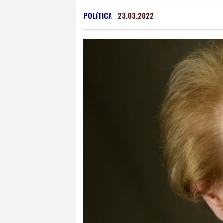
San Salvador
32 °C
POLíTICA
23.03.2022
Grenada
32 °C
Mex
Málaga
29 °C
Murc
Buenos Aires
13 °C
Asunción
29 °C
Pan