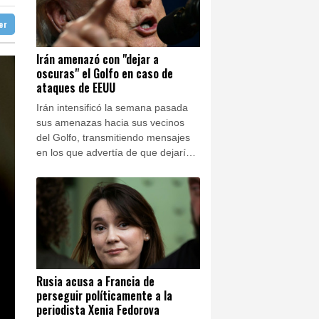
ba
29 °C
nezuela
ter
doba
34 °C
able de la lucha anticovid Anthony Fauci
Ibiza
29 °C
 de EEUU
Irán amenazó con "dejar a
oscuras" el Golfo en caso de
n José
34 °C
ataques de EEUU
Irán intensificó la semana pasada
sus amenazas hacia sus vecinos
del Golfo, transmitiendo mensajes
en los que advertía de que dejaría
"a oscuras" toda la región si
Estados Unidos atacaba sus
centrales eléctricas, según
informaron dos funcionarios a la
AFP.
Rusia acusa a Francia de
perseguir políticamente a la
periodista Xenia Fedorova