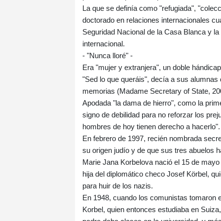
La que se definía como "refugiada", "colec
doctorado en relaciones internacionales cu
Seguridad Nacional de la Casa Blanca y la c
internacional.
- "Nunca lloré" -
Era "mujer y extranjera", un doble hándicap
"Sed lo que queráis", decía a sus alumna
memorias (Madame Secretary of State, 20
Apodada "la dama de hierro", como la primer
signo de debilidad para no reforzar los prej
hombres de hoy tienen derecho a hacerlo".
En febrero de 1997, recién nombrada secret
su origen judío y de que sus tres abuelos
Marie Jana Korbelova nació el 15 de mayo 
hija del diplomático checo Josef Körbel, qu
para huir de los nazis.
En 1948, cuando los comunistas tomaron el
Korbel, quien entonces estudiaba en Suiza