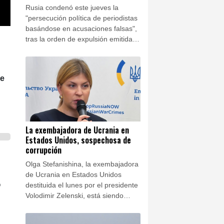
Rusia condenó este jueves la
"persecución política de periodistas
basándose en acusaciones falsas",
tras la orden de expulsión emitida
por Francia contra la prorrusa Xenia
Fedorova.
ue
La exembajadora de Ucrania en
Estados Unidos, sospechosa de
corrupción
Olga Stefanishina, la exembajadora
de Ucrania en Estados Unidos
o
destituida el lunes por el presidente
Volodimir Zelenski, está siendo
investigada por corrupción en su
país, anunciaron este jueves las