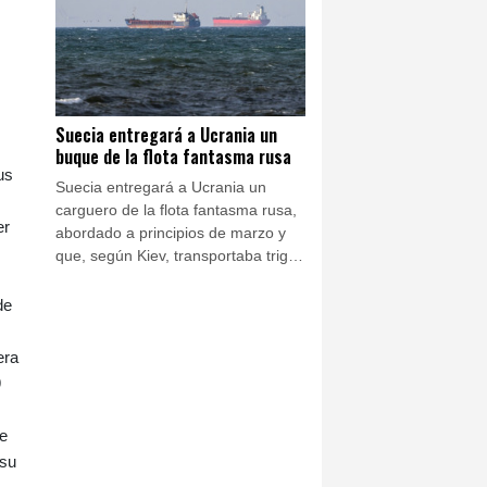
autoridades.
Suecia entregará a Ucrania un
buque de la flota fantasma rusa
us
Suecia entregará a Ucrania un
carguero de la flota fantasma rusa,
er
abordado a principios de marzo y
que, según Kiev, transportaba trigo
robado de territorios ocupados,
según documentos judiciales
de
consultados el jueves por la AFP.
era
9
ne
 su