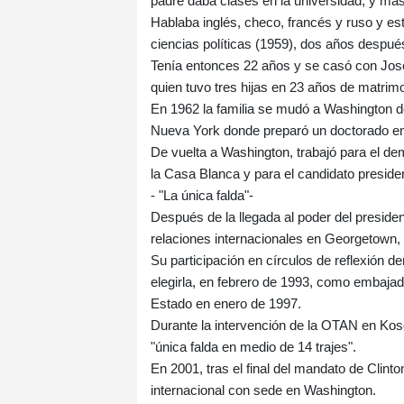
padre daba clases en la universidad, y má
Hablaba inglés, checo, francés y ruso y e
ciencias políticas (1959), dos años despué
Tenía entonces 22 años y se casó con Jose
quien tuvo tres hijas en 23 años de matrimo
En 1962 la familia se mudó a Washington 
Nueva York donde preparó un doctorado en 
De vuelta a Washington, trabajó para el d
la Casa Blanca y para el candidato preside
- "La única falda"-
Después de la llegada al poder del presid
relaciones internacionales en Georgetown,
Su participación en círculos de reflexión de
elegirla, en febrero de 1993, como embaja
Estado en enero de 1997.
Durante la intervención de la OTAN en Kos
"única falda en medio de 14 trajes".
En 2001, tras el final del mandato de Clint
internacional con sede en Washington.