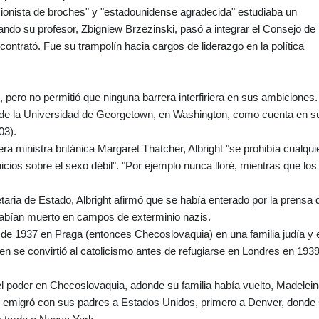
cionista de broches" y "estadounidense agradecida" estudiaba un
ando su profesor, Zbigniew Brzezinski, pasó a integrar el Consejo de
ontrató. Fue su trampolín hacia cargos de liderazgo en la política
, pero no permitió que ninguna barrera interfiriera en sus ambiciones.
s de la Universidad de Georgetown, en Washington, como cuenta en s
03).
a ministra británica Margaret Thatcher, Albright "se prohibía cualqui
uicios sobre el sexo débil". "Por ejemplo nunca lloré, mientras que los
aria de Estado, Albright afirmó que se había enterado por la prensa 
 habían muerto en campos de exterminio nazis.
de 1937 en Praga (entonces Checoslovaquia) en una familia judía y 
ien se convirtió al catolicismo antes de refugiarse en Londres en 193
 poder en Checoslovaquia, adonde su familia había vuelto, Madelei
, emigró con sus padres a Estados Unidos, primero a Denver, donde