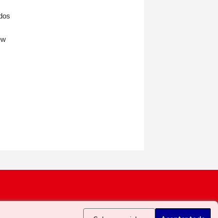
idos
ew