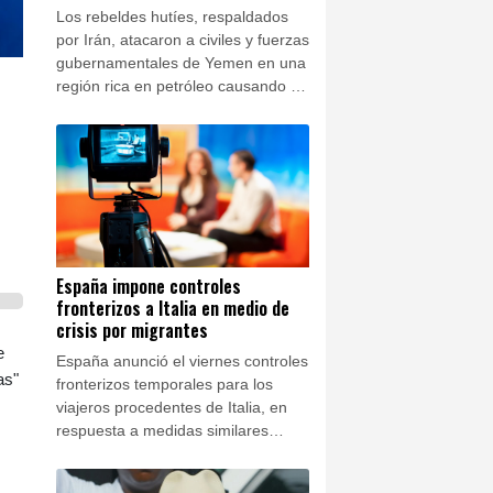
Los rebeldes hutíes, respaldados
por Irán, atacaron a civiles y fuerzas
gubernamentales de Yemen en una
región rica en petróleo causando al
menos 10 muertos el viernes,
según un ministro y una fuente
militar.
España impone controles
fronterizos a Italia en medio de
crisis por migrantes
e
España anunció el viernes controles
as"
fronterizos temporales para los
viajeros procedentes de Italia, en
respuesta a medidas similares
impuestas por Roma tras la entrada
masiva de migrantes a Ceuta a