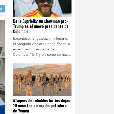
32 °C
ra de Yemen
ter
aga
28 °C
or migrantes
Buenos Aires
7 °C
De la Espriella: un showman pro-
Trump es el nuevo presidente de
ón
12 °C
ombia
Colombia
Excéntrico, lenguaraz y millonario,
el abogado Abelardo de la Espriella
es el nuevo presidente de
Colombia. "El Tigre", como se hace
llamar, desterró a la izquierda del
poder y promete derrotar al
poderoso narco de la mano de
Trump.
Ataques de rebeldes hutíes dejan
10 muertos en región petrolera
de Yemen