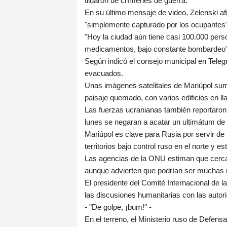
tildaron de crímenes de guerra.
En su último mensaje de video, Zelenski af
"simplemente capturado por los ocupantes"
"Hoy la ciudad aún tiene casi 100.000 pers
medicamentos, bajo constante bombardeo",
Según indicó el consejo municipal en Telegr
evacuados.
Unas imágenes satelitales de Mariúpol su
paisaje quemado, con varios edificios en 
Las fuerzas ucranianas también reportaron 
lunes se negaran a acatar un ultimátum de
Mariúpol es clave para Rusia por servir de 
territorios bajo control ruso en el norte y es
Las agencias de la ONU estiman que cerca
aunque advierten que podrían ser muchas 
El presidente del Comité Internacional de 
las discusiones humanitarias con las auto
- "De golpe, ¡bum!" -
En el terreno, el Ministerio ruso de Defen