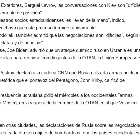
Exteriores, Serguéi Lavrov, las conversaciones con Kiev son "difícil
temente de posición".
nuestros socios estadounidenses les llevan de la mano", indicó,
vechoso que este proceso termine rápidamente".
odoliak, también admitió que las negociaciones son "difíciles", según 
claras y de principio".
se, Joe Biden, advirtió que un ataque químico ruso en Ucrania es un
uselas para reunirse con dirigentes de la OTAN, la Unión Europea y e
i Peskov, declaró a la cadena CNN que Rusia utilizaría armas nuclear
retórica que el portavoz del Pentágono, John Kirby, calificó de
 presidencia ucraniana pidió el miércoles a los occidentales "armas
 a Moscú, en la víspera de la cumbre de la OTAN en al que Volodimir
 en otras ciudades, las declaraciones de Rusia sobre las negociacion
ues cada día son objeto de bombardeos, que los países occidentales