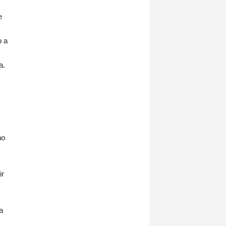
e
o a
a.
no
ir
a