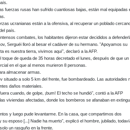
país.
as fuerzas rusas han sufrido cuantiosas bajas, están mal equipadas 
as.
rzas ucranianas están a la ofensiva, al recuperar un poblado cercan
del país.
intensos combates, los habitantes dijeron estar decididos a defenderl
kov, Serguéi lloró al besar el cadáver de su hermano. "Apoyamos su
 es nuestra tierra, vivimos aquí", declaró a la AFP.
el toque de queda de 35 horas decretado el lunes, después de que un
cial en el que al menos murieron 8 personas.
 para almacenar armas.
iev situado a solo 5 km del frente, fue bombardeado. Las autoridades 
antes daños materiales.
fuera cuando, de golpe, ¡bum! El techo se hundió", contó a la AFP
 las viviendas afectadas, donde los bomberos se afanaban en extingu
ntos y luego pude levantarme. En la casa, que compartimos dos
su esposo [...] Nadie ha muerto", explicó el hombre, jubilado, todaví
solo un rasguño en la frente.