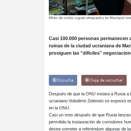
Miles de civiles siguen atrapados en Mariúpol mi
Casi 100.000 personas permanecen at
ruinas de la ciudad ucraniana de Ma
prosiguen las "difíciles" negociacio
Escucha
Deja de escuchar
Después de que la ONU instara a Rusia a te
ucraniano Volodimir Zelenski se expresó es
en la ONU.
Casi un mes después de que Rusia lanzara s
permitido la instauración de corredores hum
desea someter a referéndum algunas de la