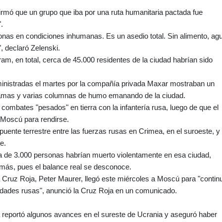
irmó que un grupo que iba por una ruta humanitaria pactada fue
.
onas en condiciones inhumanas. Es un asedio total. Sin alimento, ag
 declaró Zelenski.
am, en total, cerca de 45.000 residentes de la ciudad habrían sido
ministradas el martes por la compañía privada Maxar mostraban un
llamas y varias columnas de humo emanando de la ciudad.
combates "pesados" en tierra con la infantería rusa, luego de que el
 Moscú para rendirse.
puente terrestre entre las fuerzas rusas en Crimea, en el suroeste, y 
te.
 de 3.000 personas habrían muerto violentamente en esa ciudad,
más, pues el balance real se desconoce.
la Cruz Roja, Peter Maurer, llegó este miércoles a Moscú para "contin
ridades rusas", anunció la Cruz Roja en un comunicado.
sa reportó algunos avances en el sureste de Ucrania y aseguró haber