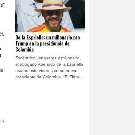
finales de julio.
es"
él,
De la Espriella: un millonario pro-
Trump en la presidencia de
Colombia
a
l
Excéntrico, lenguaraz y millonario,
el abogado Abelardo de la Espriella
es
asume este viernes como nuevo
presidente de Colombia. "El Tigre",
como se hace llamar, desterró a la
izquierda del poder con un discurso
antisistema y la promesa de
doblegar al narco envalentonado.
es