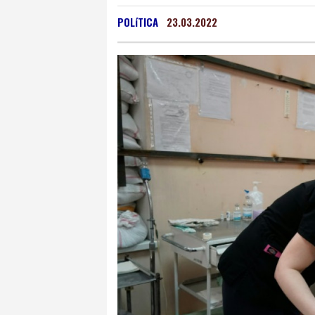
Oaxaca
14 °C
Jama
POLíTICA
23.03.2022
Mexico City
14 °C
Murcia
31 °C
Las P
Caracas
24 °C
Man
Panama City
26 °C