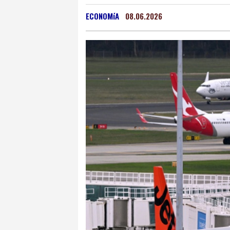
San Salvador
19 °C
ECONOMíA
08.06.2026
Grenada
24 °C
Mex
Málaga
26 °C
Murc
Buenos Aires
8 °C
Asunción
19 °C
Pan