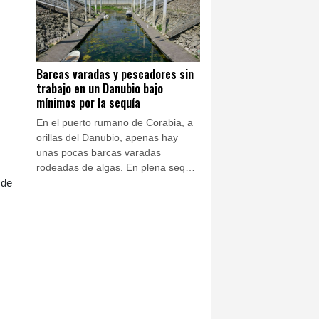
las obligó a solicitar asilo.
Barcas varadas y pescadores sin
trabajo en un Danubio bajo
mínimos por la sequía
En el puerto rumano de Corabia, a
orillas del Danubio, apenas hay
unas pocas barcas varadas
rodeadas de algas. En plena sequía
en Europa, el nivel del río es tan
 de
bajo que estos botes no pueden
entrar ni salir.