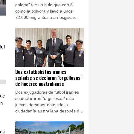
abierta" fue un bulo que corrió
como la pólvora y llevó a unos
72.000 migrantes a arriesgarse
para llegar al enclave español
desde Marruecos a finales de julio.
del
Dos exfutbolistas iraníes
asiladas se declaran "orgullosas"
de hacerse australianas
Dos exjugadoras de fútbol iraníes
que
se declararon "orgullosas" este
un
jueves de haber obtenido la
ciudadanía australiana después de
ser tildadas de traidoras en su país
por negarse a cantar el himno
nacional antes de un partido, lo que
las