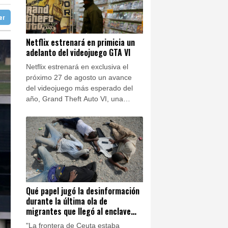
ba
28 °C
e origen uruguayo
ter
doba
26 °C
mandé
Ibiza
26 °C
Netflix estrenará en primicia un
adelanto del videojuego GTA VI
 José
22 °C
nezuela
Netflix estrenará en exclusiva el
próximo 27 de agosto un avance
del videojuego más esperado del
año, Grand Theft Auto VI, una
estrategia inédita en la industria,
anunció este jueves el estudio
estadounidense Rockstar.
Qué papel jugó la desinformación
durante la última ola de
migrantes que llegó al enclave
español de Ceuta
"La frontera de Ceuta estaba