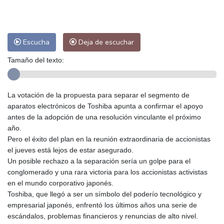
Las Palmas de Gran Canaria
25 °C
Ibiza
29 °C
Buenos Aires
8 °C
Caracas
21 °C
Managua
22 °C
Escucha
Deja de escuchar
San José
26 °C
Asunción
12 °C
Panama City
26 °C
Tamaño del texto:
La votación de la propuesta para separar el segmento de
aparatos electrónicos de Toshiba apunta a confirmar el apoyo
antes de la adopción de una resolución vinculante el próximo
año.
Pero el éxito del plan en la reunión extraordinaria de accionistas
el jueves está lejos de estar asegurado.
Un posible rechazo a la separación sería un golpe para el
conglomerado y una rara victoria para los accionistas activistas
en el mundo corporativo japonés.
Toshiba, que llegó a ser un símbolo del poderío tecnológico y
empresarial japonés, enfrentó los últimos años una serie de
escándalos, problemas financieros y renuncias de alto nivel.