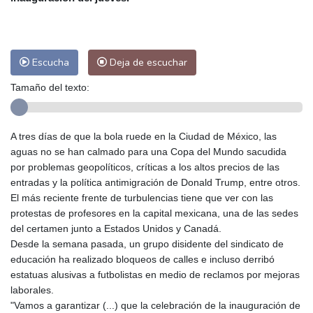
Las Palmas de Gran Canaria
25 °C
Ibiza
29 °C
Buenos Aires
8 °C
Caracas
21 °C
Managua
22 °C
San José
26 °C
Asunción
12 °C
Escucha
Deja de escuchar
Panama City
26 °C
Tamaño del texto:
A tres días de que la bola ruede en la Ciudad de México, las
aguas no se han calmado para una Copa del Mundo sacudida
por problemas geopolíticos, críticas a los altos precios de las
entradas y la política antimigración de Donald Trump, entre otros.
El más reciente frente de turbulencias tiene que ver con las
protestas de profesores en la capital mexicana, una de las sedes
del certamen junto a Estados Unidos y Canadá.
Desde la semana pasada, un grupo disidente del sindicato de
educación ha realizado bloqueos de calles e incluso derribó
estatuas alusivas a futbolistas en medio de reclamos por mejoras
laborales.
"Vamos a garantizar (...) que la celebración de la inauguración de