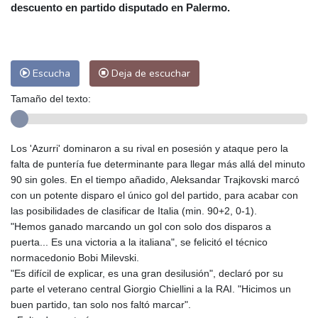
Las Palmas de Gran Canaria
25 °C
descuento en partido disputado en Palermo.
Ibiza
31 °C
Buenos Aires
5 °C
Caracas
23 °C
Managua
21 °C
San José
34 °C
Asunción
14 °C
Escucha
Deja de escuchar
Panama City
24 °C
Tamaño del texto:
Los 'Azurri' dominaron a su rival en posesión y ataque pero la
falta de puntería fue determinante para llegar más allá del minuto
90 sin goles. En el tiempo añadido, Aleksandar Trajkovski marcó
con un potente disparo el único gol del partido, para acabar con
las posibilidades de clasificar de Italia (min. 90+2, 0-1).
"Hemos ganado marcando un gol con solo dos disparos a
puerta... Es una victoria a la italiana", se felicitó el técnico
normacedonio Bobi Milevski.
"Es difícil de explicar, es una gran desilusión", declaró por su
parte el veterano central Giorgio Chiellini a la RAI. "Hicimos un
buen partido, tan solo nos faltó marcar".