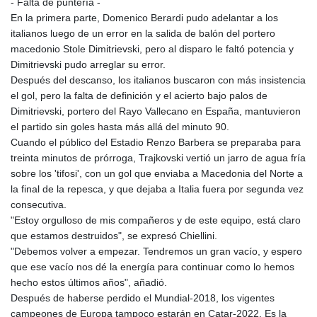
- Falta de puntería -
En la primera parte, Domenico Berardi pudo adelantar a los
italianos luego de un error en la salida de balón del portero
macedonio Stole Dimitrievski, pero al disparo le faltó potencia y
Dimitrievski pudo arreglar su error.
Después del descanso, los italianos buscaron con más insistencia
el gol, pero la falta de definición y el acierto bajo palos de
Dimitrievski, portero del Rayo Vallecano en España, mantuvieron
el partido sin goles hasta más allá del minuto 90.
Cuando el público del Estadio Renzo Barbera se preparaba para
treinta minutos de prórroga, Trajkovski vertió un jarro de agua fría
sobre los 'tifosi', con un gol que enviaba a Macedonia del Norte a
la final de la repesca, y que dejaba a Italia fuera por segunda vez
consecutiva.
"Estoy orgulloso de mis compañeros y de este equipo, está claro
que estamos destruidos", se expresó Chiellini.
"Debemos volver a empezar. Tendremos un gran vacío, y espero
que ese vacío nos dé la energía para continuar como lo hemos
hecho estos últimos años", añadió.
Después de haberse perdido el Mundial-2018, los vigentes
campeones de Europa tampoco estarán en Catar-2022. Es la