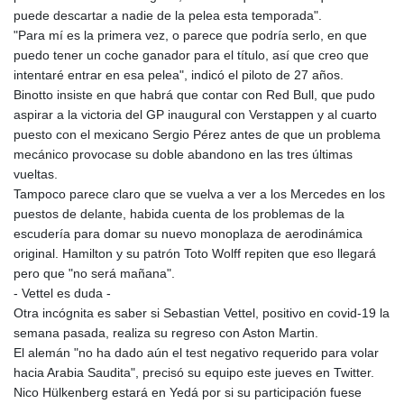
puede descartar a nadie de la pelea esta temporada".
"Para mí es la primera vez, o parece que podría serlo, en que
puedo tener un coche ganador para el título, así que creo que
intentaré entrar en esa pelea", indicó el piloto de 27 años.
Binotto insiste en que habrá que contar con Red Bull, que pudo
aspirar a la victoria del GP inaugural con Verstappen y al cuarto
puesto con el mexicano Sergio Pérez antes de que un problema
mecánico provocase su doble abandono en las tres últimas
vueltas.
Tampoco parece claro que se vuelva a ver a los Mercedes en los
puestos de delante, habida cuenta de los problemas de la
escudería para domar su nuevo monoplaza de aerodinámica
original. Hamilton y su patrón Toto Wolff repiten que eso llegará
pero que "no será mañana".
- Vettel es duda -
Otra incógnita es saber si Sebastian Vettel, positivo en covid-19 la
semana pasada, realiza su regreso con Aston Martin.
El alemán "no ha dado aún el test negativo requerido para volar
hacia Arabia Saudita", precisó su equipo este jueves en Twitter.
Nico Hülkenberg estará en Yedá por si su participación fuese