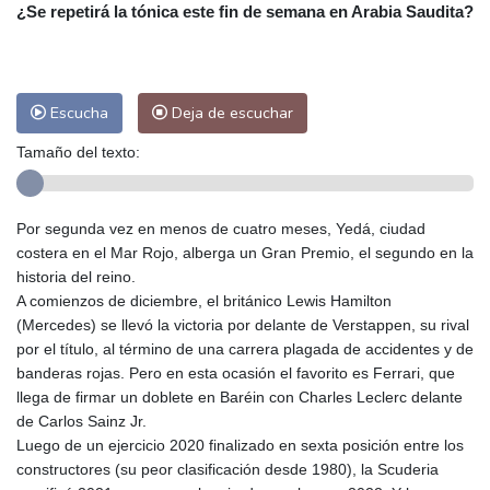
Las Palmas de Gran Canaria
26 °C
¿Se repetirá la tónica este fin de semana en Arabia Saudita?
Ibiza
32 °C
Buenos Aires
8 °C
Caracas
25 °C
Managua
23 °C
San José
37 °C
Asunción
15 °C
Escucha
Deja de escuchar
Panama City
26 °C
Tamaño del texto:
Por segunda vez en menos de cuatro meses, Yedá, ciudad
costera en el Mar Rojo, alberga un Gran Premio, el segundo en la
historia del reino.
A comienzos de diciembre, el británico Lewis Hamilton
(Mercedes) se llevó la victoria por delante de Verstappen, su rival
por el título, al término de una carrera plagada de accidentes y de
banderas rojas. Pero en esta ocasión el favorito es Ferrari, que
llega de firmar un doblete en Baréin con Charles Leclerc delante
de Carlos Sainz Jr.
Luego de un ejercicio 2020 finalizado en sexta posición entre los
constructores (su peor clasificación desde 1980), la Scuderia